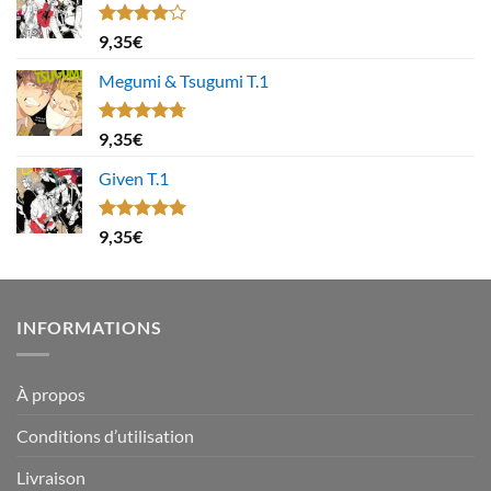
Note
9,35
€
4.00
sur
5
Megumi & Tsugumi T.1
Note
4.67
9,35
€
sur 5
Given T.1
Note
5.00
9,35
€
sur 5
INFORMATIONS
À propos
Conditions d’utilisation
Livraison