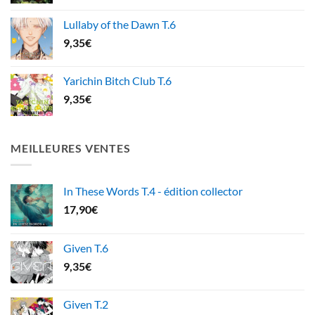
Lullaby of the Dawn T.6
9,35
€
Yarichin Bitch Club T.6
9,35
€
MEILLEURES VENTES
In These Words T.4 - édition collector
17,90
€
Given T.6
9,35
€
Given T.2