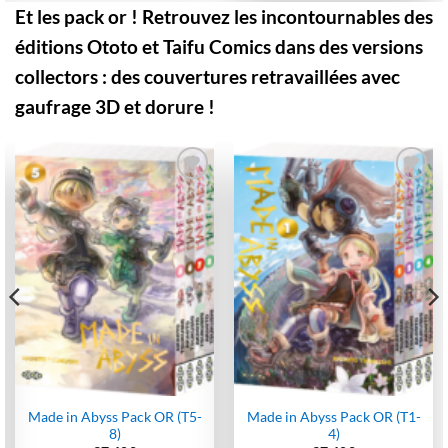
Et les pack or ! Retrouvez les incontournables des
éditions Ototo et Taifu Comics dans des versions
collectors : des couvertures retravaillées avec
gaufrage 3D et dorure !
Ajouter
Ajouter
à la
à la
wishlist
wishlist
Made in Abyss Pack OR (T5-
Made in Abyss Pack OR (T1-
8)
4)