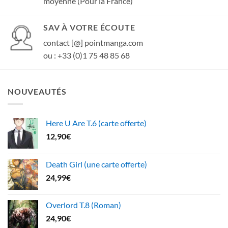
moyenne (Pour la France)
SAV À VOTRE ÉCOUTE
contact [@] pointmanga.com
ou : +33 (0)1 75 48 85 68
NOUVEAUTÉS
Here U Are T.6 (carte offerte)
12,90
€
Death Girl (une carte offerte)
24,99
€
Overlord T.8 (Roman)
24,90
€