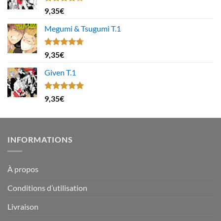
Note
9,35
€
4.00
sur
5
Megumi & Tsugumi T.1
Note
4.67
9,35
€
sur 5
Given T.1
Note
5.00
9,35
€
sur 5
INFORMATIONS
À propos
Conditions d’utilisation
Livraison