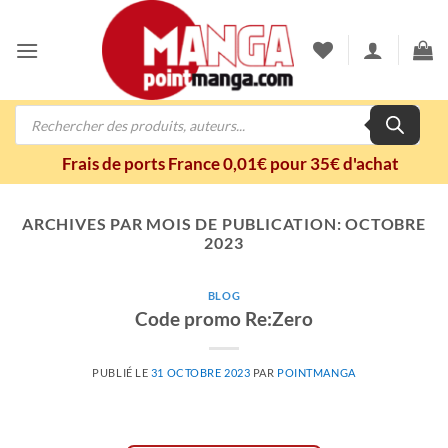
Passer
au
contenu
Recherche
de
produits
Frais de ports France 0,01€ pour 35€ d'achat
ARCHIVES PAR MOIS DE PUBLICATION:
OCTOBRE
2023
BLOG
Code promo Re:Zero
PUBLIÉ LE
31 OCTOBRE 2023
PAR
POINTMANGA