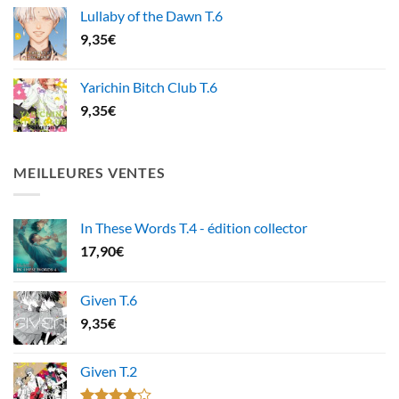
Lullaby of the Dawn T.6
9,35
€
Yarichin Bitch Club T.6
9,35
€
MEILLEURES VENTES
In These Words T.4 - édition collector
17,90
€
Given T.6
9,35
€
Given T.2