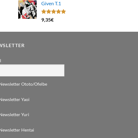
Given T.1
Note
5.00
9,35
€
sur 5
WSLETTER
l
Newsletter Ototo/Ofelbe
Newsletter Yaoi
Newsletter Yuri
Newsletter Hentai