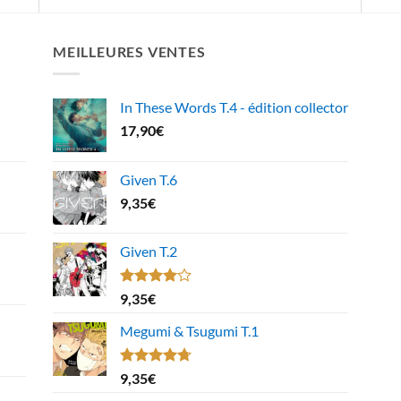
MEILLEURES VENTES
In These Words T.4 - édition collector
17,90
€
Given T.6
9,35
€
Given T.2
Note
9,35
€
4.00
sur
5
Megumi & Tsugumi T.1
Note
4.67
9,35
€
sur 5