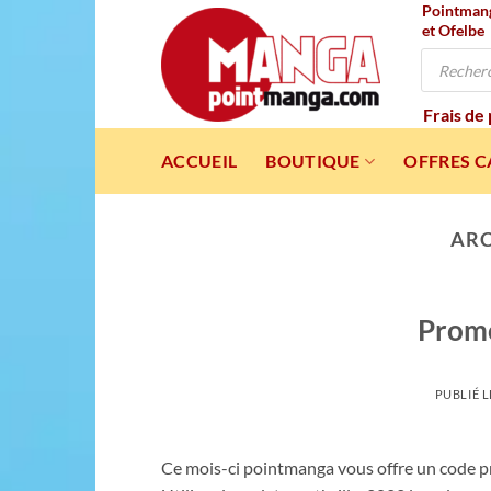
Pointmanga
Passer
et Ofelbe
au
Recherche
contenu
de
produits
Frais de
ACCUEIL
BOUTIQUE
OFFRES 
ARC
Promo
PUBLIÉ 
Ce mois-ci pointmanga vous offre un code pro