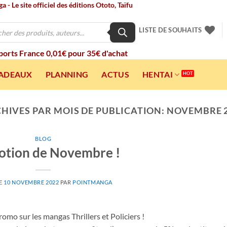
 - Le site officiel des éditions Ototo, Taïfu
LISTE DE SOUHAITS
 ports France 0,01€ pour 35€ d'achat
CADEAUX
PLANNING
ACTUS
HENTAI
HIVES PAR MOIS DE PUBLICATION:
NOVEMBRE 
BLOG
tion de Novembre !
LE
10 NOVEMBRE 2022
PAR
POINTMANGA
mo sur les mangas Thrillers et Policiers !