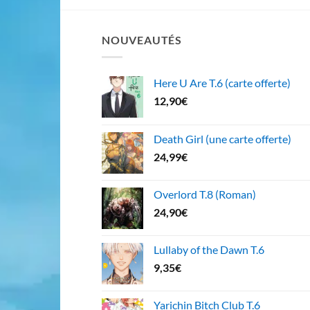
NOUVEAUTÉS
Here U Are T.6 (carte offerte)
12,90
€
Death Girl (une carte offerte)
24,99
€
Overlord T.8 (Roman)
24,90
€
Lullaby of the Dawn T.6
9,35
€
Yarichin Bitch Club T.6