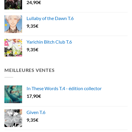
24,90
€
Lullaby of the Dawn T.6
9,35
€
Yarichin Bitch Club T.6
9,35
€
MEILLEURES VENTES
In These Words T.4 - édition collector
17,90
€
Given T.6
9,35
€