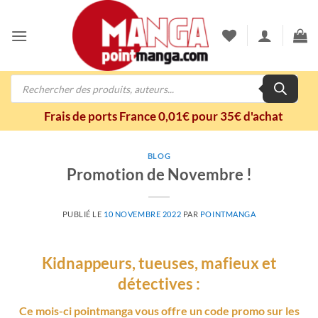
Passer
au
contenu
Recherche
de
produits
Frais de ports France 0,01€ pour 35€ d'achat
BLOG
Promotion de Novembre !
PUBLIÉ LE
10 NOVEMBRE 2022
PAR
POINTMANGA
Kidnappeurs, tueuses, mafieux et
détectives :
Ce mois-ci pointmanga vous offre un code promo sur les