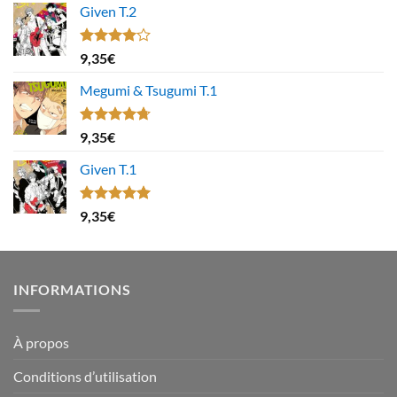
Given T.2
Note
9,35
€
4.00
sur
5
Megumi & Tsugumi T.1
Note
4.67
9,35
€
sur 5
Given T.1
Note
5.00
9,35
€
sur 5
INFORMATIONS
À propos
Conditions d’utilisation