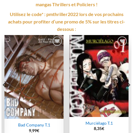
mangas Thrillers et Policiers !
Utilisez le code* : pmthriller2022 lors de vos prochains
achats pour profiter d’une promo de 5% sur les titres ci-
dessous :
Ajouter
Ajouter
à la
à la
wishlist
wishlist
Murciélago T.1
Bad Company T.1
8,35
€
9,99
€