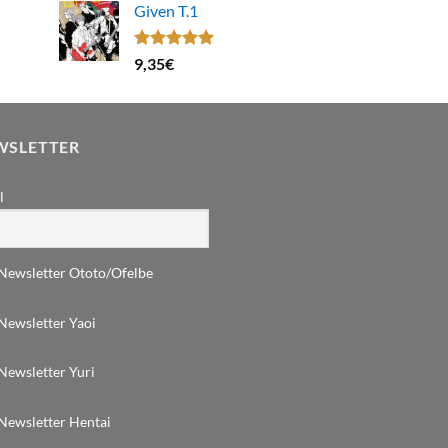
Given T.1
Note
5.00
9,35
€
sur 5
WSLETTER
l
Newsletter Ototo/Ofelbe
Newsletter Yaoi
Newsletter Yuri
Newsletter Hentai