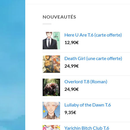
NOUVEAUTÉS
Here U Are T.6 (carte offerte)
12,90
€
Death Girl (une carte offerte)
24,99
€
Overlord T.8 (Roman)
24,90
€
Lullaby of the Dawn T.6
9,35
€
Yarichin Bitch Club T.6