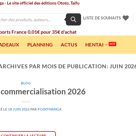
 - Le site officiel des éditions Ototo, Taïfu
LISTE DE SOUHAITS
 ports France 0,01€ pour 35€ d'achat
CADEAUX
PLANNING
ACTUS
HENTAI
ARCHIVES PAR MOIS DE PUBLICATION:
JUIN 202
BLOG
 commercialisation 2026
IÉ LE
18 JUIN 2026
PAR
POINTMANGA
CONTINUER LA LECTURE
→