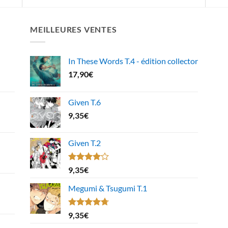
MEILLEURES VENTES
In These Words T.4 - édition collector
17,90
€
Given T.6
9,35
€
Given T.2
Note
9,35
€
4.00
sur
5
Megumi & Tsugumi T.1
Note
4.67
9,35
€
sur 5