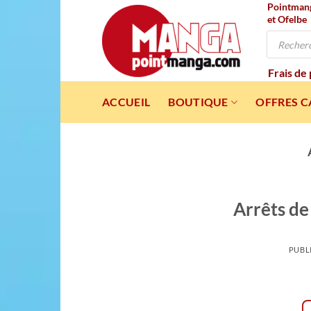
Pointmanga
Passer
et Ofelbe
au
Recherche
contenu
de
produits
Frais de
ACCUEIL
BOUTIQUE
OFFRES 
Arrêts de
PUBL