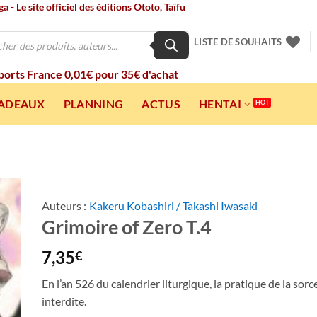
 - Le site officiel des éditions Ototo, Taïfu
LISTE DE SOUHAITS
 ports France 0,01€ pour 35€ d'achat
CADEAUX
PLANNING
ACTUS
HENTAI
Auteurs :
Kakeru Kobashiri / Takashi Iwasaki
Grimoire of Zero T.4
ter
a
ist
7,35
€
En l’an 526 du calendrier liturgique, la pratique de la sorce
interdite.