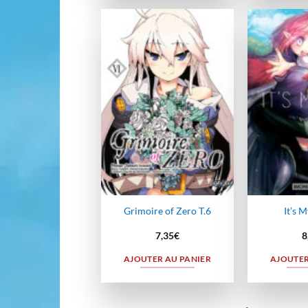
Ajouter
à la
wishlist
Grimoire of Zero T.6
It’s M
7,35
€
8
AJOUTER AU PANIER
AJOUTER