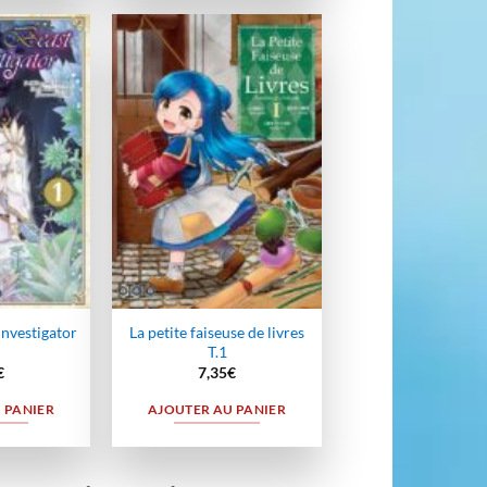
Ajouter
Ajouter
à la
à la
wishlist
wishlist
Investigator
La petite faiseuse de livres
T.1
€
7,35
€
 PANIER
AJOUTER AU PANIER