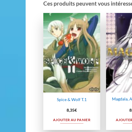
Ces produits peuvent vous intéresser
Ajouter
à la
wishlist
Magdala, A
Spice & Wolf T.1
8,35
€
8
AJOUTER AU PANIER
AJOUTER