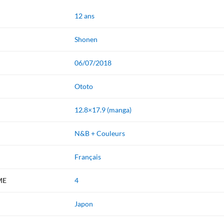
12 ans
Shonen
06/07/2018
Ototo
12.8×17.9 (manga)
N&B + Couleurs
Français
ME
4
Japon