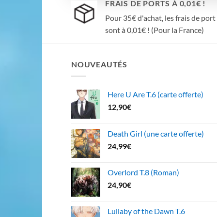
FRAIS DE PORTS À 0,01€ !
Pour 35€ d'achat, les frais de port
sont à 0,01€ ! (Pour la France)
NOUVEAUTÉS
Here U Are T.6 (carte offerte)
12,90
€
Death Girl (une carte offerte)
24,99
€
Overlord T.8 (Roman)
24,90
€
Lullaby of the Dawn T.6