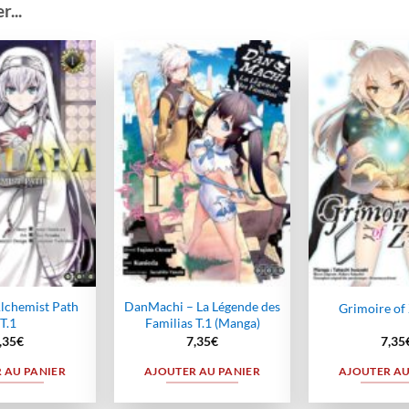
...
Ajouter
Ajouter
à la
à la
wishlist
wishlist
lchemist Path
DanMachi – La Légende des
Grimoire of 
T.1
Familias T.1 (Manga)
,35
€
7,35
€
7,35
 AU PANIER
AJOUTER AU PANIER
AJOUTER AU