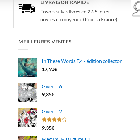
LIVRAISON RAPIDE
Envois suivis livrés en 2 à 5 jours
ouvrés en moyenne (Pour la France)
MEILLEURES VENTES
In These Words T.4 - édition collector
17,90
€
Given T.6
9,35
€
Given T.2
Note
9,35
€
4.00
sur
5
Megumi & Tsugumi T.1