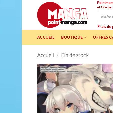
Pointmanga
Passer
et Ofelbe
au
Recherche
contenu
de
produits
Frais de
ACCUEIL
BOUTIQUE
OFFRES 
Accueil
/
Fin de stock
Ajou
à l
wishl