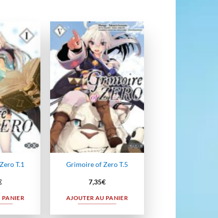
Ajouter
Ajouter
à la
à la
wishlist
wishlist
Zero T.1
Grimoire of Zero T.5
€
7,35
€
 PANIER
AJOUTER AU PANIER