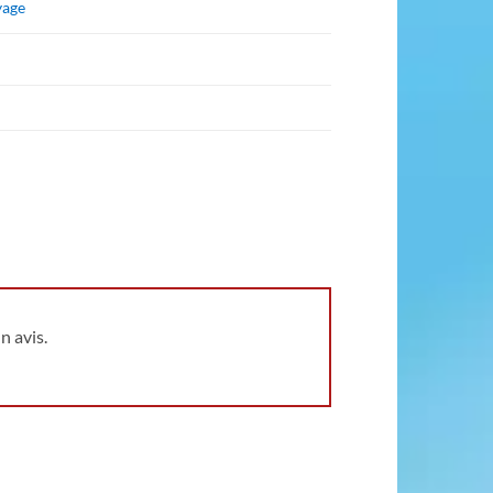
yage
n avis.