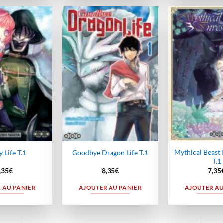
Ajouter
Ajouter
à la
à la
wishlist
wishlist
Mythical Beast 
y Life T.1
Goodbye Dragon Life T.1
T.1
,35
€
8,35
€
7,35
 AU PANIER
AJOUTER AU PANIER
AJOUTER AU