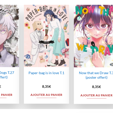
Ajouter
Ajouter
Ajout
à la
à la
à la
wishlist
wishlist
wishli
Dogs T.27
Now that we Draw T.
Paper-bag is in love T.1
ffert)
(poster offert)
€
8,35
€
8,35
€
 PANIER
AJOUTER AU PANIER
AJOUTER AU PANIER