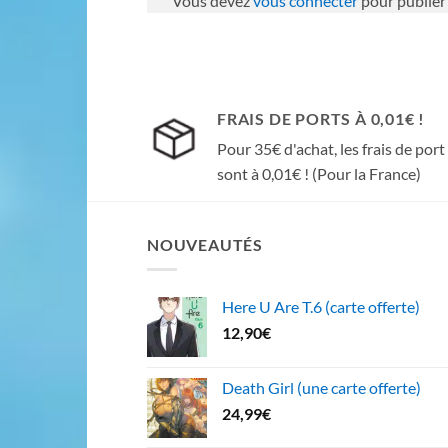
Vous devez
vous connecter
pour publier
FRAIS DE PORTS À 0,01€ !
Pour 35€ d'achat, les frais de port
sont à 0,01€ ! (Pour la France)
NOUVEAUTÉS
Here U Are T.6 (carte offerte)
12,90
€
Death Girl (une carte offerte)
24,99
€