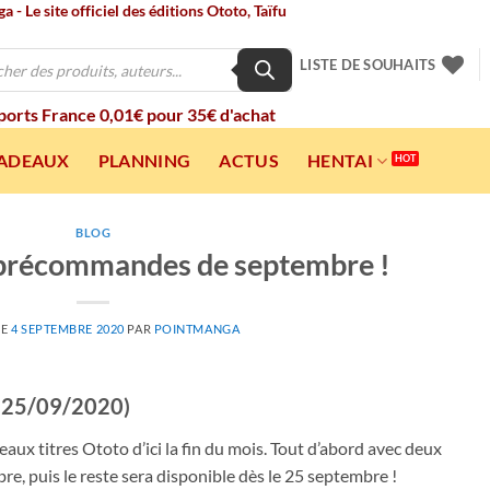
 - Le site officiel des éditions Ototo, Taïfu
LISTE DE SOUHAITS
 ports France 0,01€ pour 35€ d'achat
CADEAUX
PLANNING
ACTUS
HENTAI
BLOG
précommandes de septembre !
LE
4 SEPTEMBRE 2020
PAR
POINTMANGA
t 25/09/2020)
ux titres Ototo d’ici la fin du mois. Tout d’abord avec deux
, puis le reste sera disponible dès le 25 septembre !