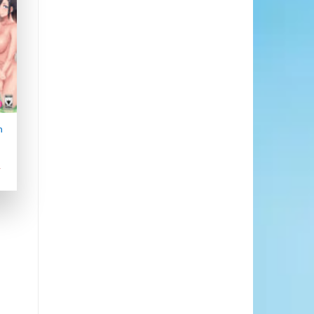
st
n
R