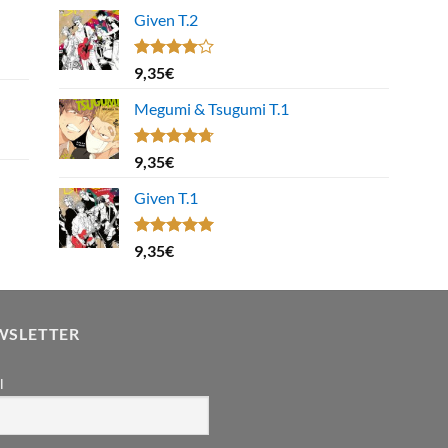
Given T.2
Note
9,35
€
4.00
sur
5
Megumi & Tsugumi T.1
Note
4.67
9,35
€
sur 5
Given T.1
Note
5.00
9,35
€
sur 5
WSLETTER
l