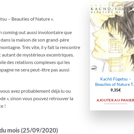
Ajout
tsu – Beauties of Nature ».
à la
wishli
n coming out aussi involontaire que
 dans la maison de son grand-père
ontagne. Très vite, il y fait la rencontre
 autant de mystérieux excentriques.
toile des relations complexes qui les
 campagne ne sera peut-être pas aussi
Kachô Fûgetsu –
Beauties of Nature T
9,35
€
, vous avez probablement déjà lu ou
ode », sinon vous pouvez retrouver la
AJOUTER AU PANIE
e !
i du mois (25/09/2020)