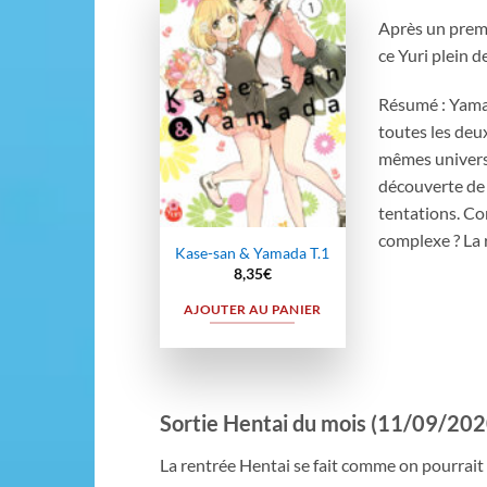
Après un premi
Ajouter
à la
ce Yuri plein 
wishlist
Résumé : Yamad
toutes les deux
mêmes universi
découverte de l
tentations. Co
complexe ? La
Kase-san & Yamada T.1
8,35
€
AJOUTER AU PANIER
Sortie Hentai du mois (11/09/202
La rentrée Hentai se fait comme on pourrait 