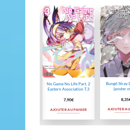
Ajouter
Ajouter
à la
à la
wishlist
wishlist
Bungô Stray 
arnated as a Sword
No Game No Life Part. 2
(poster o
T.17
Eastern Association T.3
8,35
8,35
€
7,90
€
AJOUTER AU
UTER AU PANIER
AJOUTER AU PANIER