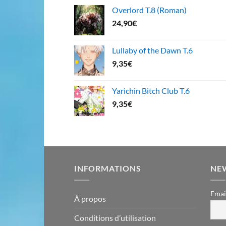
Overlord T.8 (Roman)
24,90
€
Lullaby of the Dawn T.6
9,35
€
Yarichin Bitch Club T.6
9,35
€
INFORMATIONS
NE
Emai
À propos
Conditions d’utilisation