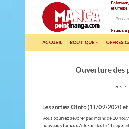
Pointmanga
Passer
et Ofelbe
au
Recherche
contenu
de
produits
Frais de
ACCUEIL
BOUTIQUE
OFFRES 
Ouverture des 
PUBLIÉ 
Les sorties Ototo (11/09/2020 e
Vous pourrez dévorer pas moins de 10 nouvea
nouveaux tomes d’Adekan dès le 11 septembre