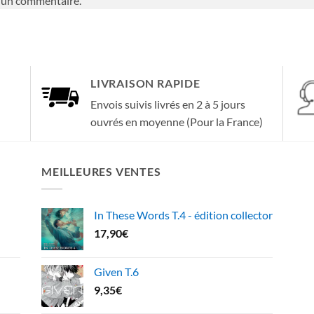
 un commentaire.
LIVRAISON RAPIDE
Envois suivis livrés en 2 à 5 jours
ouvrés en moyenne (Pour la France)
MEILLEURES VENTES
In These Words T.4 - édition collector
17,90
€
Given T.6
9,35
€