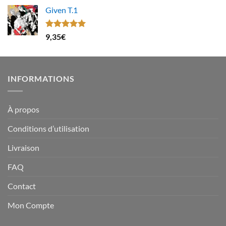
Given T.1
Note
5.00
9,35
€
sur 5
INFORMATIONS
À propos
Conditions d’utilisation
Livraison
FAQ
Contact
Mon Compte