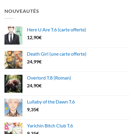
NOUVEAUTÉS
Here U Are T.6 (carte offerte)
12,90
€
Death Girl (une carte offerte)
24,99
€
Overlord T.8 (Roman)
24,90
€
Lullaby of the Dawn T.6
9,35
€
Yarichin Bitch Club T.6
9,35
€