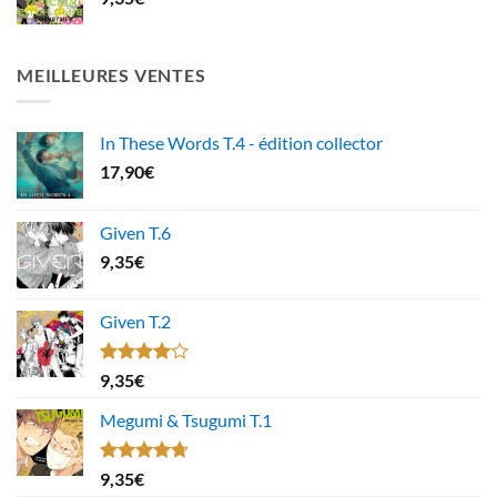
MEILLEURES VENTES
In These Words T.4 - édition collector
17,90
€
Given T.6
9,35
€
Given T.2
Note
9,35
€
4.00
sur
5
Megumi & Tsugumi T.1
Note
4.67
9,35
€
sur 5