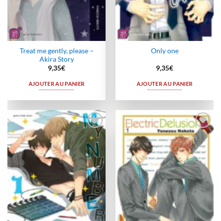
Treat me gently, please –
Only one
Akira Story
9,35
€
9,35
€
AJOUTER AU PANIER
AJOUTER AU PANIER
Ajouter
Ajouter
à la
à la
wishlist
wishlist