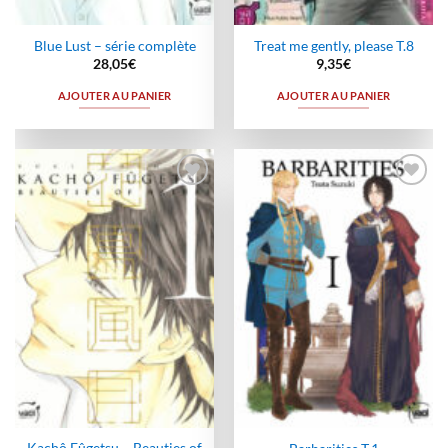
Blue Lust – série complète
Treat me gently, please T.8
28,05
€
9,35
€
AJOUTER AU PANIER
AJOUTER AU PANIER
Ajouter
Ajouter
à la
à la
wishlist
wishlist