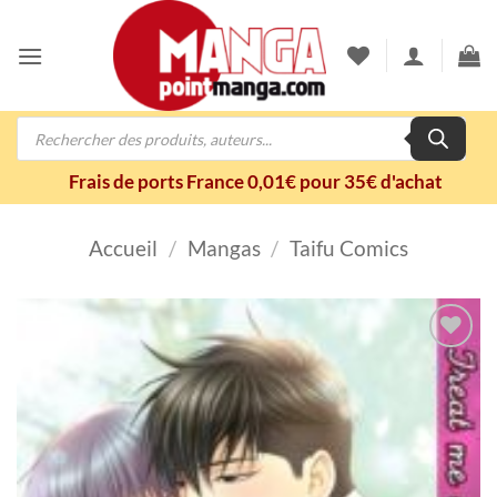
Passer
au
contenu
Recherche
de
produits
Frais de ports France 0,01€ pour 35€ d'achat
Accueil
/
Mangas
/
Taifu Comics
Ajouter
à la
wishlist