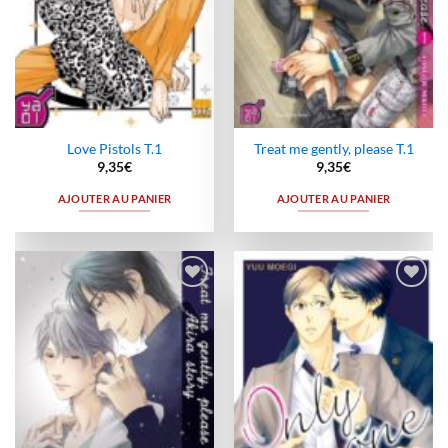
Love Pistols T.1
Treat me gently, please T.1
9,35
€
9,35
€
AJOUTER AU PANIER
AJOUTER AU PANIER
Ajouter
Ajouter
à la
à la
wishlist
wishlist