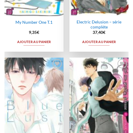
Electric Delusion – série
My Number One T.1
complète
9,35
€
37,40
€
AJOUTER AU PANIER
AJOUTER AU PANIER
Ajouter
Ajouter
à la
à la
wishlist
wishlist