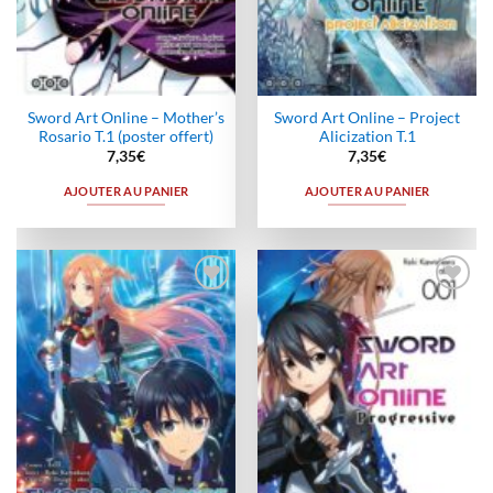
Sword Art Online – Mother’s
Sword Art Online – Project
Rosario T.1 (poster offert)
Alicization T.1
7,35
€
7,35
€
AJOUTER AU PANIER
AJOUTER AU PANIER
Ajouter
Ajouter
à la
à la
wishlist
wishlist