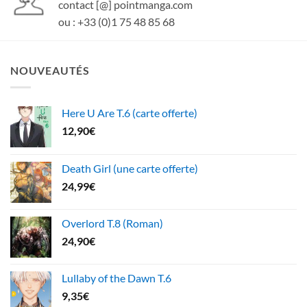
contact [@] pointmanga.com
ou : +33 (0)1 75 48 85 68
NOUVEAUTÉS
Here U Are T.6 (carte offerte)
12,90
€
Death Girl (une carte offerte)
24,99
€
Overlord T.8 (Roman)
24,90
€
Lullaby of the Dawn T.6
9,35
€