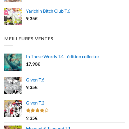
Yarichin Bitch Club T.6
9,35
€
MEILLEURES VENTES
In These Words T.4 - édition collector
17,90
€
Given T.6
9,35
€
Given T.2
Note
9,35
€
4.00
sur
5
Megumi & Tsugumi T.1