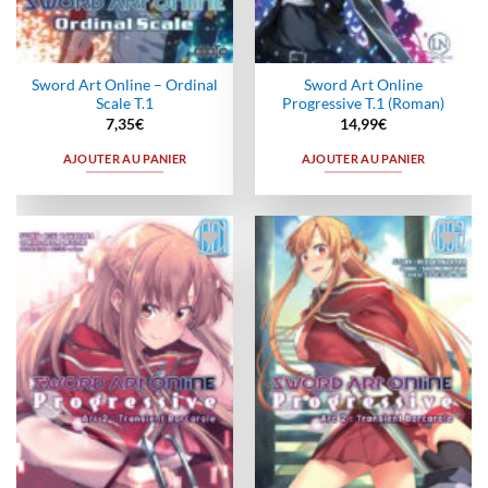
Sword Art Online – Ordinal
Sword Art Online
Scale T.1
Progressive T.1 (Roman)
7,35
€
14,99
€
AJOUTER AU PANIER
AJOUTER AU PANIER
Ajouter
Ajouter
à la
à la
wishlist
wishlist