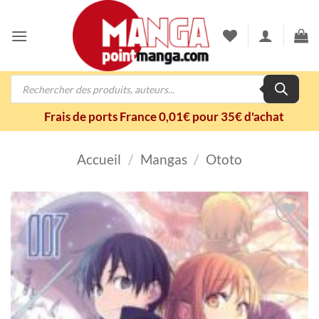
Passer
au
contenu
Recherche
de
produits
Frais de ports France 0,01€ pour 35€ d'achat
Accueil
/
Mangas
/
Ototo
Ajouter
à la
wishlist