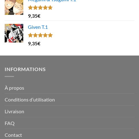
Note
4.67
9,35
€
sur 5
Given T.1
Note
5.00
9,35
€
sur 5
INFORMATIONS
À propos
Conditions d’utilisation
Livraison
FAQ
Contact