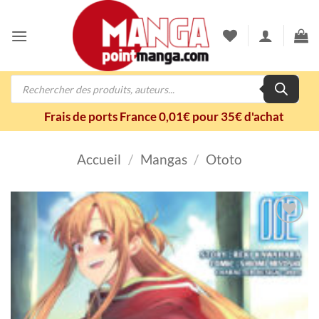
Passer
au
contenu
Recherche
de
produits
Frais de ports France 0,01€ pour 35€ d'achat
Accueil
/
Mangas
/
Ototo
Ajouter
à la
wishlist