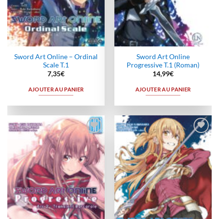
Sword Art Online – Ordinal
Sword Art Online
Scale T.1
Progressive T.1 (Roman)
7,35
€
14,99
€
AJOUTER AU PANIER
AJOUTER AU PANIER
Ajouter
Ajouter
à la
à la
wishlist
wishlist