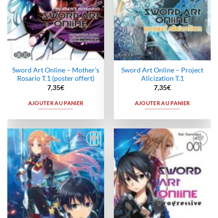
Sword Art Online – Mother’s
Sword Art Online – Project
Rosario T.1 (poster offert)
Alicization T.1
7,35
€
7,35
€
AJOUTER AU PANIER
AJOUTER AU PANIER
Ajouter
Ajouter
à la
à la
wishlist
wishlist