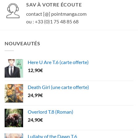
SAV À VOTRE ÉCOUTE
contact [@] pointmanga.com
ou : +33 (0)1 75 48 85 68
NOUVEAUTÉS
Here U Are T.6 (carte offerte)
12,90
€
Death Girl (une carte offerte)
24,99
€
Overlord T.8 (Roman)
24,90
€
Lullaby of the Dawn T.6