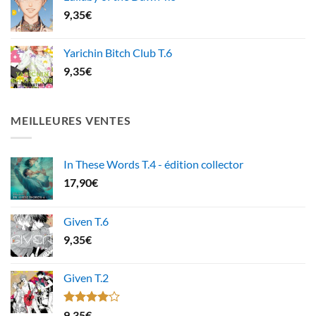
9,35
€
Yarichin Bitch Club T.6
9,35
€
MEILLEURES VENTES
In These Words T.4 - édition collector
17,90
€
Given T.6
9,35
€
Given T.2
Note
9,35
€