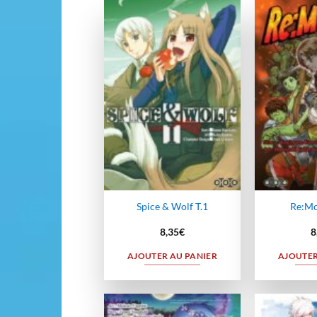
Ajouter
à la
wishlist
Spice & Wolf T.1
Re:Mo
8,35
€
8
AJOUTER AU PANIER
AJOUTER