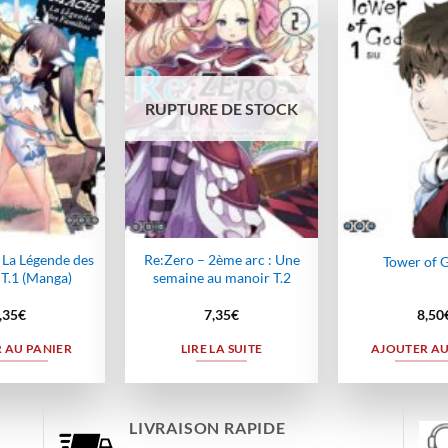
Ajouter
Ajouter
à la
à la
wishlist
wishlist
RUPTURE DE STOCK
La Légende des
Re:Zero – 2ème arc : Une
Tower of G
 T.1 (Manga)
semaine au manoir T.2
,35
€
7,35
€
8,50
 AU PANIER
LIRE LA SUITE
AJOUTER AU
LIVRAISON RAPIDE