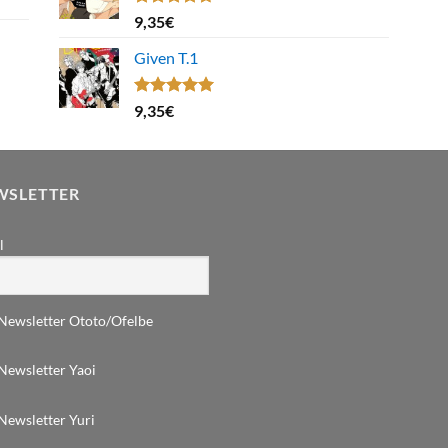
Note
4.67
9,35
€
sur 5
Given T.1
Note
5.00
9,35
€
sur 5
WSLETTER
l
Newsletter Ototo/Ofelbe
Newsletter Yaoi
Newsletter Yuri