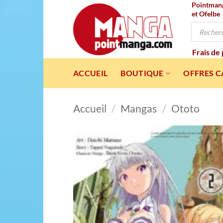
Pointmanga
Passer
et Ofelbe
au
Recherche
contenu
de
produits
Frais de
ACCUEIL
BOUTIQUE
OFFRES 
Accueil
/
Mangas
/
Ototo
Ajou
à l
wishl