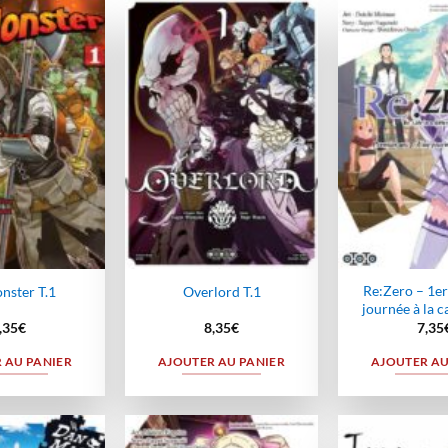
Ajouter
Ajouter
à la
à la
wishlist
wishlist
Re:Zero – 1er
nster T.1
Overlord T.1
journée à la c
,35
€
8,35
€
7,35
 AU PANIER
AJOUTER AU PANIER
AJOUTER AU