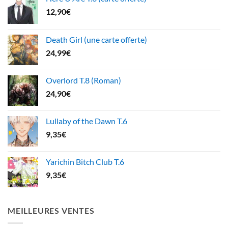
12,90
€
Death Girl (une carte offerte)
24,99
€
Overlord T.8 (Roman)
24,90
€
Lullaby of the Dawn T.6
9,35
€
Yarichin Bitch Club T.6
9,35
€
MEILLEURES VENTES