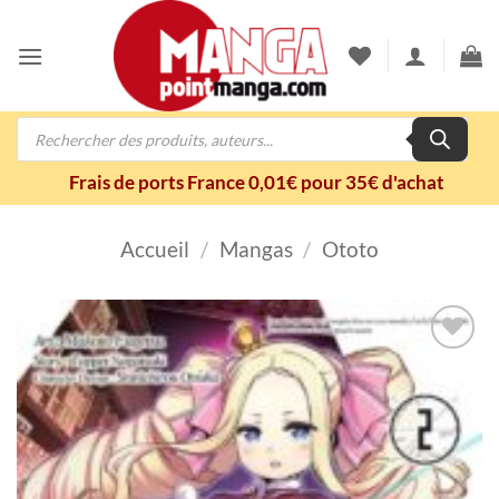
Passer
au
contenu
Recherche
de
produits
Frais de ports France 0,01€ pour 35€ d'achat
Accueil
/
Mangas
/
Ototo
Ajouter
à la
wishlist