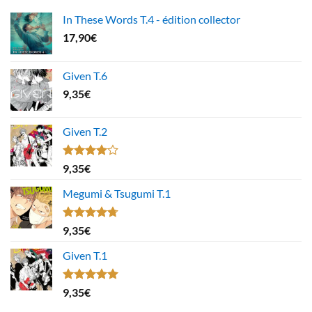
In These Words T.4 - édition collector
17,90
€
Given T.6
9,35
€
Given T.2
Note
9,35
€
4.00
sur
5
Megumi & Tsugumi T.1
Note
4.67
9,35
€
sur 5
Given T.1
Note
5.00
9,35
€
sur 5