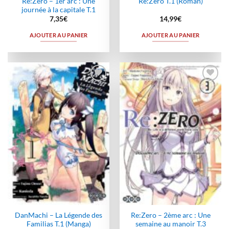
Re:Zero – 1er arc : Une
Re:Zero T.1 (Roman)
journée à la capitale T.1
7,35
€
14,99
€
AJOUTER AU PANIER
AJOUTER AU PANIER
Ajouter
Ajouter
à la
à la
wishlist
wishlist
DanMachi – La Légende des
Re:Zero – 2ème arc : Une
Familias T.1 (Manga)
semaine au manoir T.3