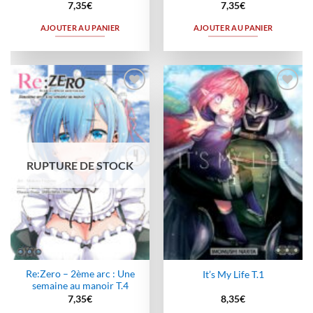
7,35
€
7,35
€
AJOUTER AU PANIER
AJOUTER AU PANIER
Ajouter
Ajouter
à la
à la
wishlist
wishlist
RUPTURE DE STOCK
Re:Zero – 2ème arc : Une
It’s My Life T.1
semaine au manoir T.4
7,35
€
8,35
€