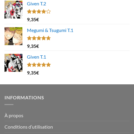
Given T.2
Note
9,35
€
4.00
sur
5
Megumi & Tsugumi T.1
Note
4.67
9,35
€
sur 5
Given T.1
Note
5.00
9,35
€
sur 5
INFORMATIONS
À propos
Conditions d’utilisation