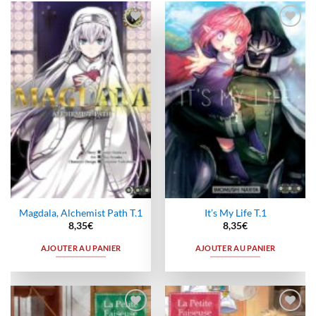
Ajouter
Ajouter
à la
à la
wishlist
wishlist
Magdala, Alchemist Path T.1
It’s My Life T.1
8,35
€
8,35
€
AJOUTER AU PANIER
AJOUTER AU PANIER