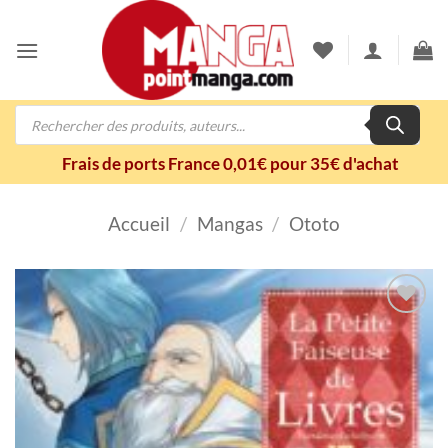
Passer
au
contenu
Recherche
de
produits
Frais de ports France 0,01€ pour 35€ d'achat
Accueil
/
Mangas
/
Ototo
Ajouter
à la
wishlist