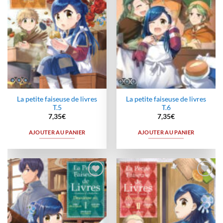
La petite faiseuse de livres
La petite faiseuse de livres
T.5
T.6
7,35
€
7,35
€
AJOUTER AU PANIER
AJOUTER AU PANIER
Ajouter
Ajouter
à la
à la
wishlist
wishlist