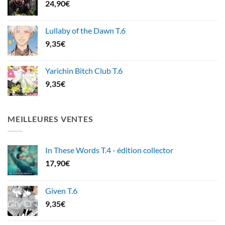
24,90
€
Lullaby of the Dawn T.6
9,35
€
Yarichin Bitch Club T.6
9,35
€
MEILLEURES VENTES
In These Words T.4 - édition collector
17,90
€
Given T.6
9,35
€