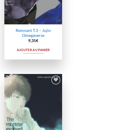
Remnant T.3 – Jujin
Omegaverse
9,35
€
AJOUTER AU PANIER
Ajouter
à la
wishlist