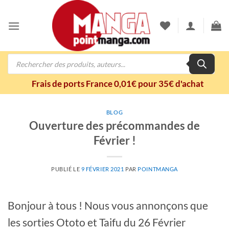
Passer
au
contenu
Recherche
de
produits
Frais de ports France 0,01€ pour 35€ d'achat
BLOG
Ouverture des précommandes de
Février !
PUBLIÉ LE
9 FÉVRIER 2021
PAR
POINTMANGA
Bonjour à tous ! Nous vous annonçons que
les sorties Ototo et Taifu du 26 Février