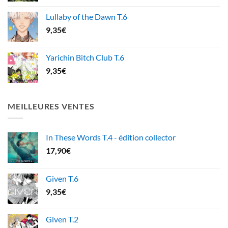
Lullaby of the Dawn T.6
9,35
€
Yarichin Bitch Club T.6
9,35
€
MEILLEURES VENTES
In These Words T.4 - édition collector
17,90
€
Given T.6
9,35
€
Given T.2