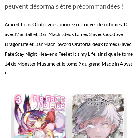
peuvent désormais être précommandées !
Aux éditions Ototo, vous pourrez retrouver deux tomes 10
avec Mai Ball et Dan Machi, deux tomes 3 avec Goodbye
DragonLife et DanMachi Sword Oratoria, deux tomes 8 avec
Fate Stay Night Heaven’s Feel et It’s my Life, ainsi que le tome
14 de Monster Musume et le tome 9 du grand Made in Abyss
!
ter
Ajouter
Ajouter
a
à la
à la
list
wishlist
wishlist