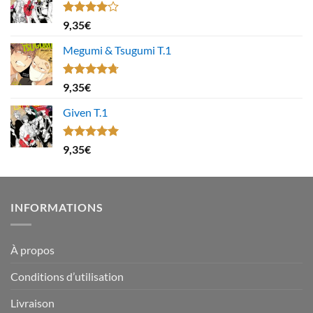
Note
9,35
€
4.00
sur
5
Megumi & Tsugumi T.1
Note
4.67
9,35
€
sur 5
Given T.1
Note
5.00
9,35
€
sur 5
INFORMATIONS
À propos
Conditions d’utilisation
Livraison