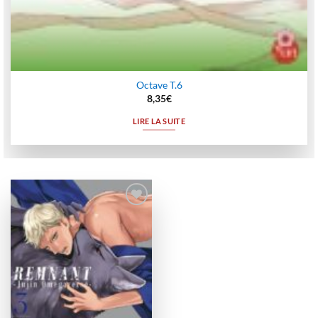
Octave T.6
8,35
€
LIRE LA SUITE
Ajouter
à la
wishlist