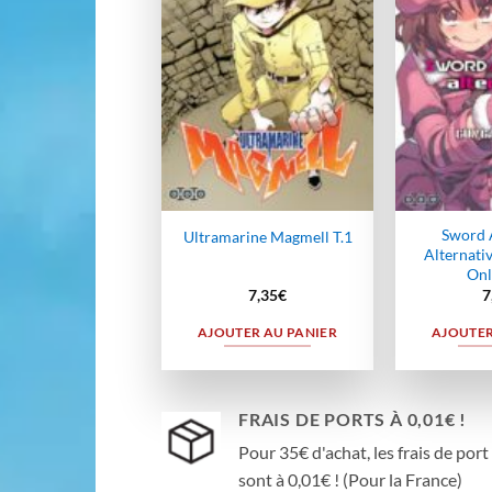
wishlist
Sword 
Ultramarine Magmell T.1
Alternati
Onl
7,35
€
7
AJOUTER AU PANIER
AJOUTER
FRAIS DE PORTS À 0,01€ !
Pour 35€ d'achat, les frais de port
sont à 0,01€ ! (Pour la France)