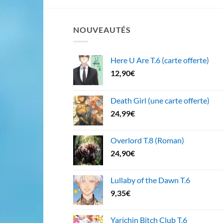
NOUVEAUTÉS
Here U Are T.6 (carte offerte)
12,90
€
Death Girl (une carte offerte)
24,99
€
Overlord T.8 (Roman)
24,90
€
Lullaby of the Dawn T.6
9,35
€
Yarichin Bitch Club T.6