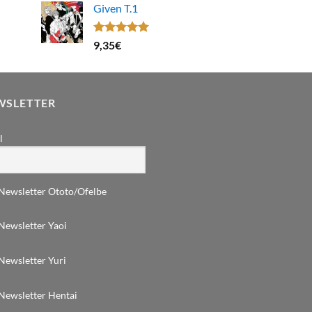
Given T.1
Note
5.00
9,35
€
sur 5
WSLETTER
l
Newsletter Ototo/Ofelbe
Newsletter Yaoi
Newsletter Yuri
Newsletter Hentai