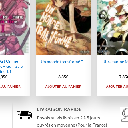
wishlist
wishlist
Art Online
Un monde transformé T.1
Ultramarine M
ve – Gun Gale
ine T.1
,35
€
8,35
€
7,35
 AU PANIER
AJOUTER AU PANIER
AJOUTER AU
LIVRAISON RAPIDE
Envois suivis livrés en 2 à 5 jours
ouvrés en moyenne (Pour la France)