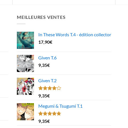
MEILLEURES VENTES
In These Words T.4 - édition collector
17,90
€
Given T.6
9,35
€
Given T.2
Note
9,35
€
4.00
sur
5
Megumi & Tsugumi T.1
Note
4.67
9,35
€
sur 5