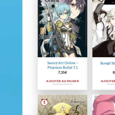
Ajouter
à la
wishlist
Sword Art Online –
Bungô St
Phantom Bullet T.1
7,35
€
8
AJOUTER AU PANIER
AJOUTER
Ajouter
à la