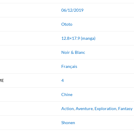
06/12/2019
Ototo
12.8×17.9 (manga)
Noir & Blanc
Français
ME
4
Chine
Action
,
Aventure
,
Exploration
,
Fantasy
Shonen