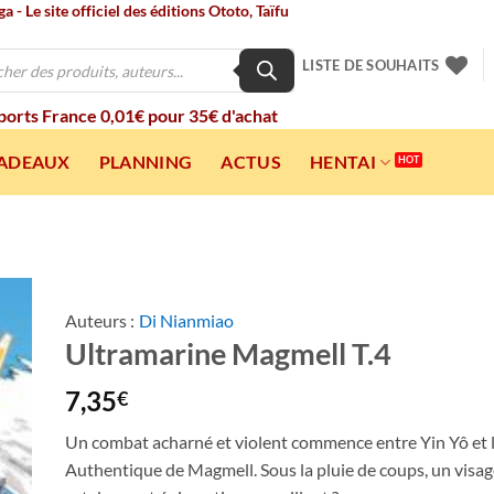
 - Le site officiel des éditions Ototo, Taïfu
LISTE DE SOUHAITS
 ports France 0,01€ pour 35€ d'achat
CADEAUX
PLANNING
ACTUS
HENTAI
Auteurs :
Di Nianmiao
Ultramarine Magmell T.4
ter
a
ist
7,35
€
Un combat acharné et violent commence entre Yin Yô et 
Authentique de Magmell. Sous la pluie de coups, un visa