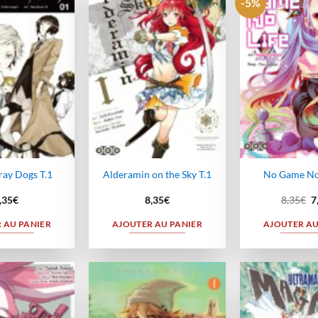
-5%
Ajouter
Ajouter
à la
à la
wishlist
wishlist
ray Dogs T.1
Alderamin on the Sky T.1
No Game No 
L
,35
€
8,35
€
8,35
€
7
p
in
 AU PANIER
AJOUTER AU PANIER
AJOUTER AU
ét
8
Ajouter
Ajouter
à la
à la