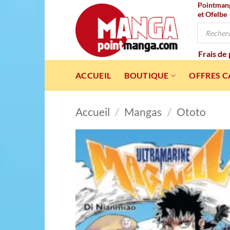
Pointmanga
Passer
et Ofelbe
au
Recherche
contenu
de
produits
Frais de
ACCUEIL
BOUTIQUE
OFFRES 
Accueil
/
Mangas
/
Ototo
Ajou
à l
wishl