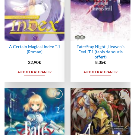
A Certain Magical Index T.1
Fate/Stay Night [Heaven’s
(Roman)
Feel] T.1 (tapis de souris
offert)
22,90
€
8,35
€
AJOUTER AU PANIER
AJOUTER AU PANIER
Ajouter
Ajouter
à la
à la
wishlist
wishlist