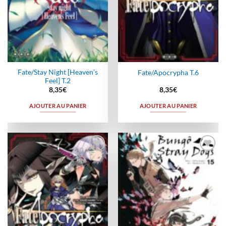
Fate/Stay Night [Heaven’s
Fate/Apocrypha T.6
Feel] T.2
8,35
€
8,35
€
AJOUTER AU PANIER
AJOUTER AU PANIER
Ajouter
Ajouter
à la
à la
wishlist
wishlist