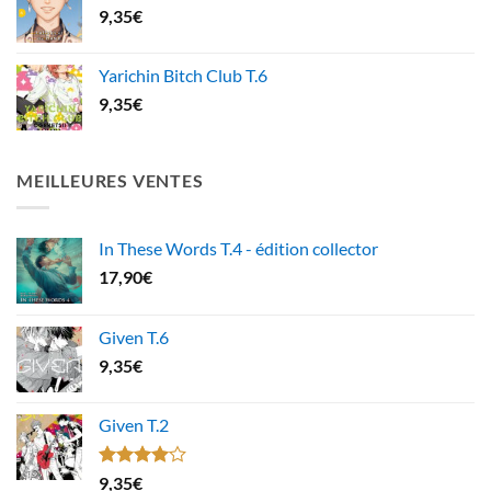
9,35
€
Yarichin Bitch Club T.6
9,35
€
MEILLEURES VENTES
In These Words T.4 - édition collector
17,90
€
Given T.6
9,35
€
Given T.2
Note
9,35
€