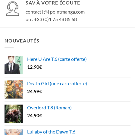
SAV À VOTRE ÉCOUTE
contact [@] pointmanga.com
ou : +33 (0)1 75 48 85 68
NOUVEAUTÉS
Here U Are T.6 (carte offerte)
12,90
€
Death Girl (une carte offerte)
24,99
€
Overlord T.8 (Roman)
24,90
€
Lullaby of the Dawn T.6