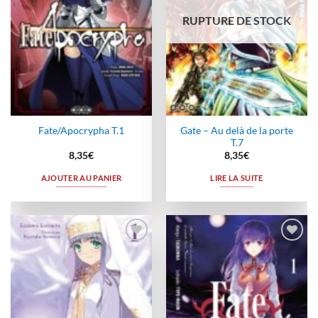
RUPTURE DE STOCK
Gate – Au delà de la porte
Fate/Apocrypha T.1
T.7
8,35
€
8,35
€
AJOUTER AU PANIER
LIRE LA SUITE
Ajouter
Ajouter
à la
à la
wishlist
wishlist