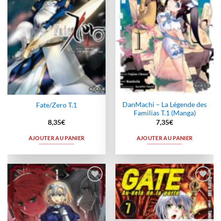
DanMachi – La Légende des
Fate/Zero T.1
Familias T.1 (Manga)
8,35
€
7,35
€
AJOUTER AU PANIER
AJOUTER AU PANIER
Ajouter
Ajouter
à la
à la
wishlist
wishlist