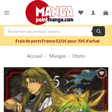
Passer
au
contenu
Recherche
de
produits
Frais de ports France 0,01€ pour 35€ d'achat
Accueil
/
Mangas
/
Ototo
Ajouter
à la
wishlist