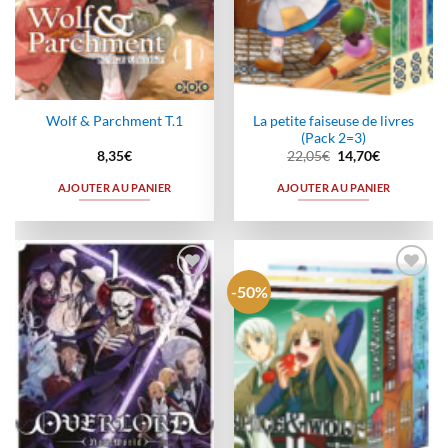
La petite faiseuse de livres
Wolf & Parchment T.1
(Pack 2=3)
Le
Le
8,35
€
22,05
€
14,70
€
prix
prix
initial
actuel
AJOUTER AU PANIER
AJOUTER AU PANIER
était :
est :
22,05€.
14,70€.
-50%
Ajouter
Ajouter
à la
à la
wishlist
wishlist