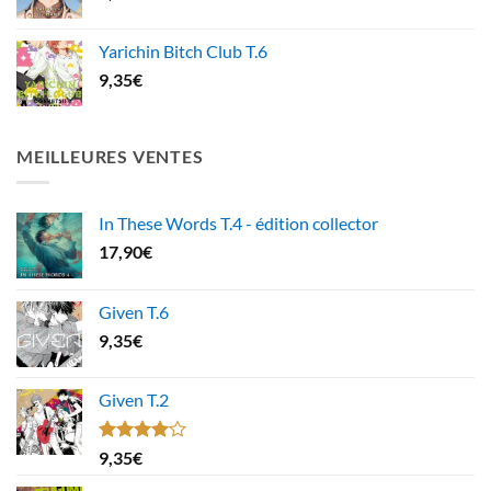
Yarichin Bitch Club T.6
9,35
€
MEILLEURES VENTES
In These Words T.4 - édition collector
17,90
€
Given T.6
9,35
€
Given T.2
Note
9,35
€
4.00
sur
5