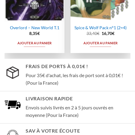
Overlord – New World T.1
Spice & Wolf Pack n°1 (2=4)
Le
Le
8,35
€
33,40
€
16,70
€
prix
prix
initial
actuel
AJOUTER AU PANIER
AJOUTER AU PANIER
était :
est :
33,40€.
16,70€.
FRAIS DE PORTS À 0,01€ !
Pour 35€ d'achat, les frais de port sont à 0,01€ !
(Pour la France)
LIVRAISON RAPIDE
Envois suivis livrés en 2 à 5 jours ouvrés en
moyenne (Pour la France)
SAV À VOTRE ÉCOUTE