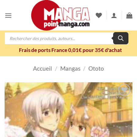
Passer
au
contenu
Recherche
de
produits
Frais de ports France 0,01€ pour 35€ d'achat
Accueil
/
Mangas
/
Ototo
Ajouter
à la
wishlist