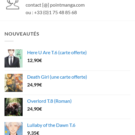
contact [@] pointmanga.com
ou : +33 (0)1 75 48 85 68
NOUVEAUTÉS
Here U Are T.6 (carte offerte)
12,90
€
Death Girl (une carte offerte)
24,99
€
Overlord T.8 (Roman)
24,90
€
Lullaby of the Dawn T.6
9,35
€