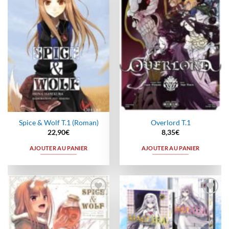
à la
à la
wishlist
wishlist
Spice & Wolf T.1 (Roman)
Overlord T.1
22,90
€
8,35
€
AJOUTER AU PANIER
AJOUTER AU PANIER
Ajouter
Ajouter
à la
à la
wishlist
wishlist