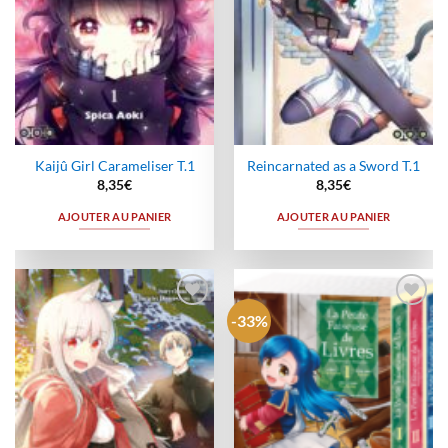
Kaijû Girl Carameliser T.1
Reincarnated as a Sword T.1
8,35
€
8,35
€
AJOUTER AU PANIER
AJOUTER AU PANIER
-33%
Ajouter
Ajouter
à la
à la
wishlist
wishlist