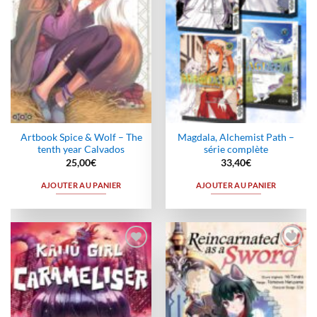
Artbook Spice & Wolf – The
Magdala, Alchemist Path –
tenth year Calvados
série complète
25,00
€
33,40
€
AJOUTER AU PANIER
AJOUTER AU PANIER
Ajouter
Ajouter
à la
à la
wishlist
wishlist