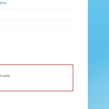
ation
n avis.