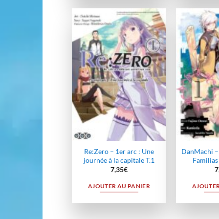
Ajouter
à la
wishlist
Re:Zero – 1er arc : Une
DanMachi – 
journée à la capitale T.1
Familias
7,35
€
7
AJOUTER AU PANIER
AJOUTER