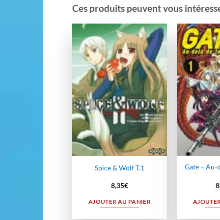
Ces produits peuvent vous intéresser
Ajouter
à la
wishlist
Gate – Au-d
Spice & Wolf T.1
8,35
€
8
AJOUTER AU PANIER
AJOUTER