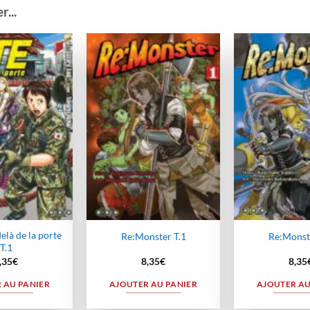
...
Ajouter
Ajouter
à la
à la
wishlist
wishlist
elà de la porte
Re:Monster T.1
Re:Monste
T.1
,35
€
8,35
€
8,35
 AU PANIER
AJOUTER AU PANIER
AJOUTER AU