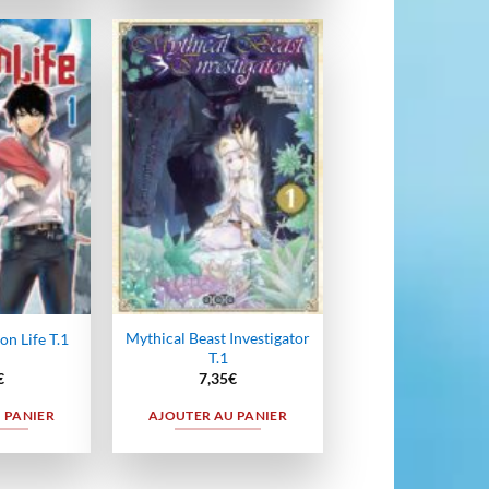
Ajouter
Ajouter
à la
à la
wishlist
wishlist
Mythical Beast Investigator
n Life T.1
T.1
€
7,35
€
 PANIER
AJOUTER AU PANIER