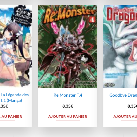
Ajouter
Ajouter
à la
à la
wishlist
wishlist
La Légende des
Re:Monster T.4
Goodbye Drago
 T.1 (Manga)
,35
€
8,35
€
8,35
 AU PANIER
AJOUTER AU PANIER
AJOUTER AU