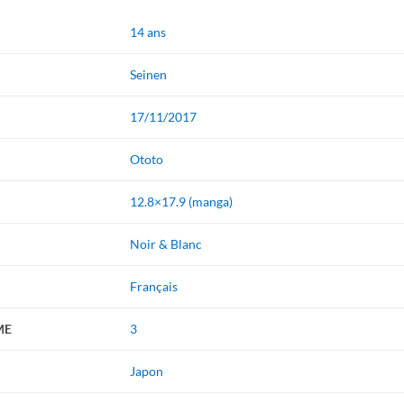
14 ans
Seinen
17/11/2017
Ototo
12.8×17.9 (manga)
Noir & Blanc
Français
ME
3
Japon