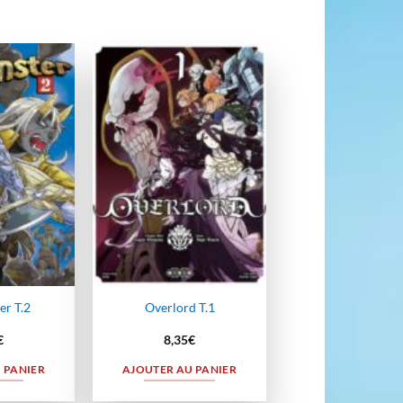
Ajouter
Ajouter
à la
à la
wishlist
wishlist
r T.2
Overlord T.1
€
8,35
€
 PANIER
AJOUTER AU PANIER