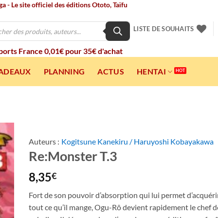
 - Le site officiel des éditions Ototo, Taïfu
LISTE DE SOUHAITS
 ports France 0,01€ pour 35€ d'achat
CADEAUX
PLANNING
ACTUS
HENTAI
Auteurs :
Kogitsune Kanekiru / Haruyoshi Kobayakawa
Re:Monster T.3
ter
a
ist
8,35
€
Fort de son pouvoir d’absorption qui lui permet d’acquéri
tout ce qu’il mange, Ogu-Rô devient rapidement le chef de