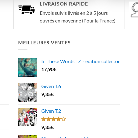
LIVRAISON RAPIDE
Envois suivis livrés en 2 à 5 jours
ouvrés en moyenne (Pour la France)
MEILLEURES VENTES
In These Words T.4 - édition collector
17,90
€
Given T.6
9,35
€
Given T.2
Note
9,35
€
4.00
sur
5