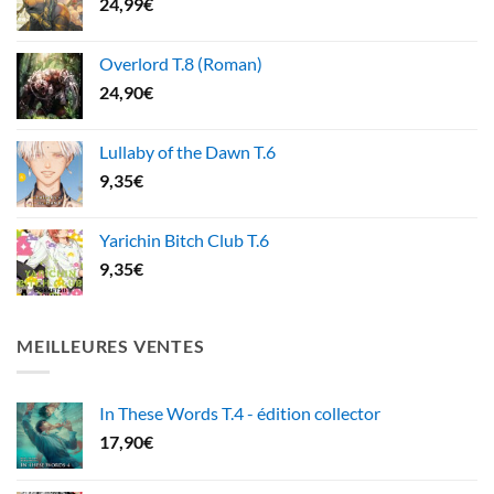
24,99
€
Overlord T.8 (Roman)
24,90
€
Lullaby of the Dawn T.6
9,35
€
Yarichin Bitch Club T.6
9,35
€
MEILLEURES VENTES
In These Words T.4 - édition collector
17,90
€