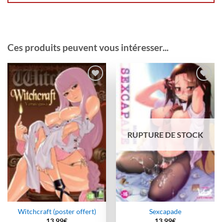
Ces produits peuvent vous intéresser...
Ajouter
Ajouter
à la
à la
wishlist
wishlist
RUPTURE DE STOCK
Witchcraft (poster offert)
Sexcapade
13,99
€
13,99
€