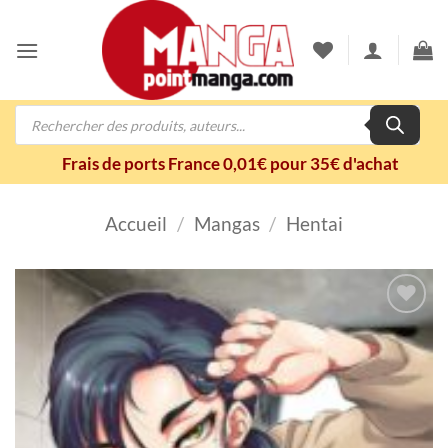
Passer
au
contenu
Recherche
de
produits
Frais de ports France 0,01€ pour 35€ d'achat
Accueil
/
Mangas
/
Hentai
Ajouter
à la
wishlist