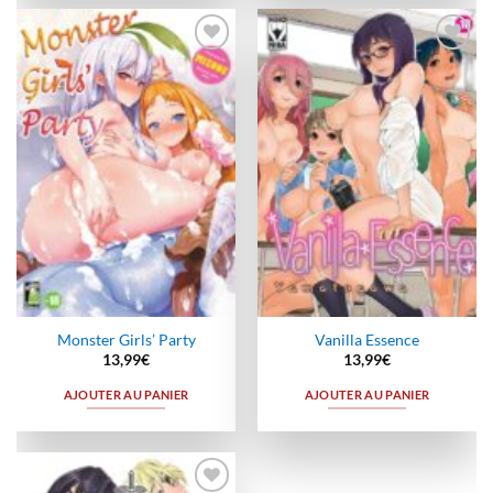
Ajouter
Ajouter
à la
à la
wishlist
wishlist
Monster Girls’ Party
Vanilla Essence
13,99
€
13,99
€
AJOUTER AU PANIER
AJOUTER AU PANIER