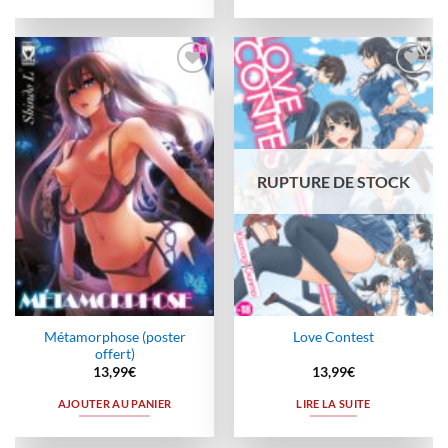
Ajouter
Ajouter
à la
à la
wishlist
wishlist
RUPTURE DE STOCK
Métamorphose (poster
Love Contest
offert)
13,99
€
13,99
€
AJOUTER AU PANIER
LIRE LA SUITE