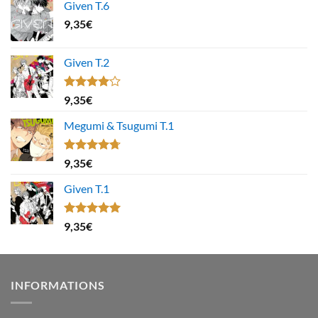
Given T.6
9,35
€
Given T.2
Note
9,35
€
4.00
sur
5
Megumi & Tsugumi T.1
Note
4.67
9,35
€
sur 5
Given T.1
Note
5.00
9,35
€
sur 5
INFORMATIONS