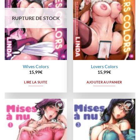
RUPTURE DE STOCK
Wives Colors
Lovers Colors
15,99
€
15,99
€
LIRE LA SUITE
AJOUTER AU PANIER
Ajouter
Ajouter
à la
à la
wishlist
wishlist