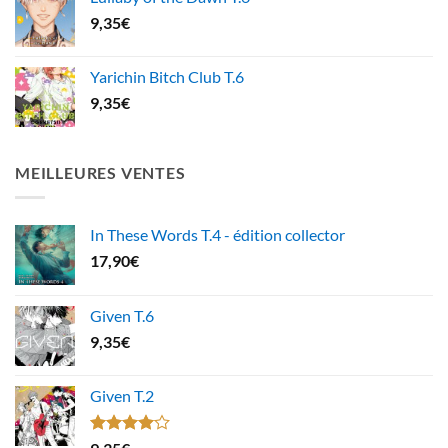
9,35
€
Yarichin Bitch Club T.6
9,35
€
MEILLEURES VENTES
In These Words T.4 - édition collector
17,90
€
Given T.6
9,35
€
Given T.2
Note