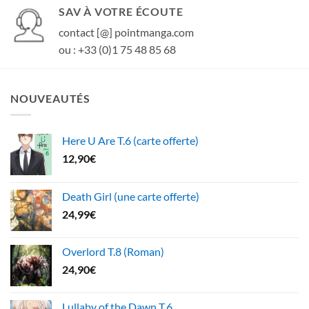
SAV À VOTRE ÉCOUTE
contact [@] pointmanga.com
ou : +33 (0)1 75 48 85 68
NOUVEAUTÉS
Here U Are T.6 (carte offerte)
12,90
€
Death Girl (une carte offerte)
24,99
€
Overlord T.8 (Roman)
24,90
€
Lullaby of the Dawn T.6