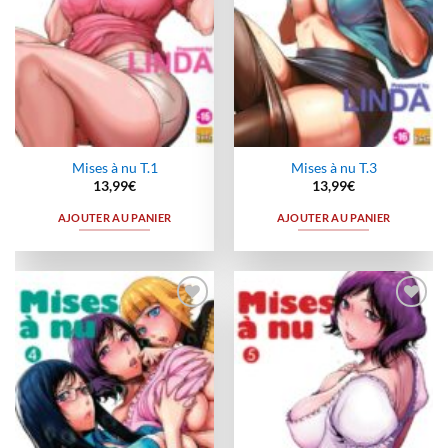
Mises à nu T.1
Mises à nu T.3
13,99
€
13,99
€
AJOUTER AU PANIER
AJOUTER AU PANIER
Ajouter
Ajouter
à la
à la
wishlist
wishlist