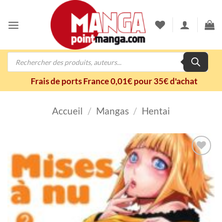
Passer
au
contenu
Recherche
de
produits
Frais de ports France 0,01€ pour 35€ d'achat
Accueil
/
Mangas
/
Hentai
Ajouter
à la
wishlist