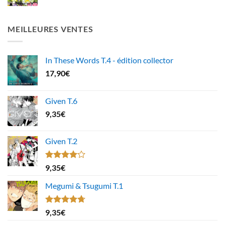
MEILLEURES VENTES
In These Words T.4 - édition collector
17,90
€
Given T.6
9,35
€
Given T.2
Note
9,35
€
4.00
sur
5
Megumi & Tsugumi T.1
Note
4.67
9,35
€
sur 5