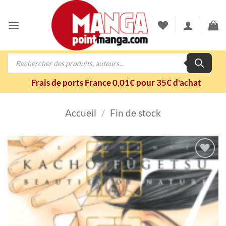
Passer
au
contenu
Recherche
de
produits
Frais de ports France 0,01€ pour 35€ d'achat
Accueil
/
Fin de stock
Ajouter
à la
wishlist