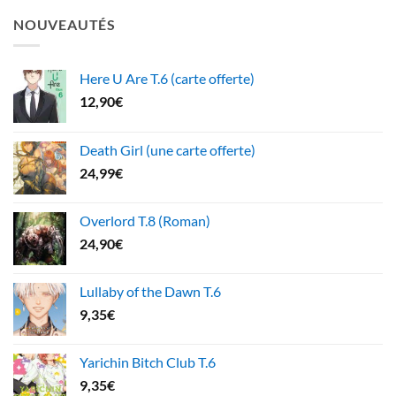
NOUVEAUTÉS
Here U Are T.6 (carte offerte)
12,90
€
Death Girl (une carte offerte)
24,99
€
Overlord T.8 (Roman)
24,90
€
Lullaby of the Dawn T.6
9,35
€
Yarichin Bitch Club T.6
9,35
€