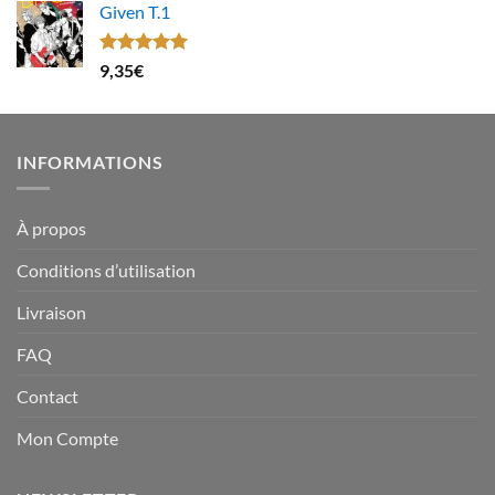
Given T.1
Note
5.00
9,35
€
sur 5
INFORMATIONS
À propos
Conditions d’utilisation
Livraison
FAQ
Contact
Mon Compte