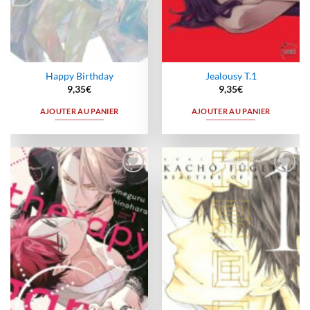
Happy Birthday
Jealousy T.1
9,35
€
9,35
€
AJOUTER AU PANIER
AJOUTER AU PANIER
Ajouter
Ajouter
à la
à la
wishlist
wishlist