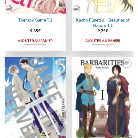
Kachô Fûgetsu – Beauties of
Therapy Game T.1
Nature T.1
9,35
€
9,35
€
AJOUTER AU PANIER
AJOUTER AU PANIER
Ajouter
Ajouter
à la
à la
wishlist
wishlist