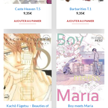
Caste Heaven T.5
Barbarities T.1
9,35
€
9,35
€
AJOUTER AU PANIER
AJOUTER AU PANIER
Ajouter
Ajouter
à la
à la
wishlist
wishlist
Kachô Fûgetsu – Beauties of
Boy meets Maria