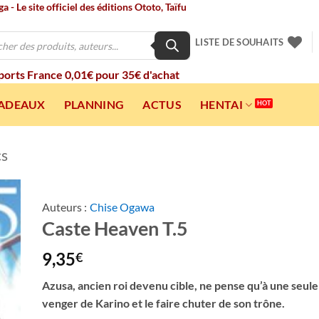
 - Le site officiel des éditions Ototo, Taïfu
LISTE DE SOUHAITS
 ports France 0,01€ pour 35€ d'achat
CADEAUX
PLANNING
ACTUS
HENTAI
cs
Auteurs :
Chise Ogawa
Caste Heaven T.5
ter
a
ist
9,35
€
Azusa, ancien roi devenu cible, ne pense qu’à une seule
venger de Karino et le faire chuter de son trône.