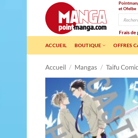
Pointmanga
Passer
et Ofelbe
au
Recherche
contenu
de
produits
Frais de
ACCUEIL
BOUTIQUE
OFFRES 
Accueil
/
Mangas
/
Taifu Comi
Ajou
à l
wishl