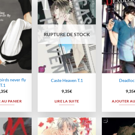
Ajouter
Ajouter
à la
à la
wishlist
wishlist
RUPTURE DE STOCK
birds never fly
Caste Heaven T.1
Deadlock
T.1
,35
€
9,35
€
9,35
 AU PANIER
LIRE LA SUITE
AJOUTER AU
Ajouter
Ajouter