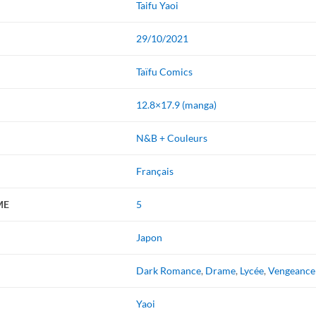
Taifu Yaoi
29/10/2021
Taïfu Comics
12.8×17.9 (manga)
N&B + Couleurs
Français
ME
5
Japon
Dark Romance
,
Drame
,
Lycée
,
Vengeance
Yaoi