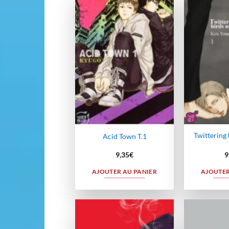
Ajouter
à la
wishlist
Twittering 
Acid Town T.1
9,35
€
9
AJOUTER AU PANIER
AJOUTER
Ajouter