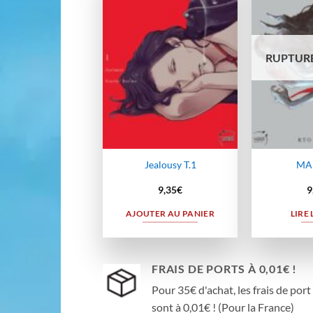
à la
wishlist
RUPTURE
Jealousy T.1
MA
9,35
€
9
AJOUTER AU PANIER
LIRE 
FRAIS DE PORTS À 0,01€ !
Pour 35€ d'achat, les frais de port
sont à 0,01€ ! (Pour la France)