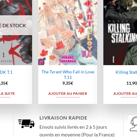
à la
à la
wishlist
wishlist
 DE STOCK
The Tyrant Who Fall in Love
DK T.1
Killing Stal
T.11
,35
€
9,35
€
11,90
LA SUITE
AJOUTER AU PANIER
AJOUTER AU
LIVRAISON RAPIDE
Envois suivis livrés en 2 à 5 jours
ouvrés en moyenne (Pour la France)