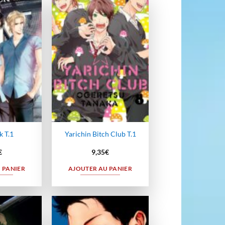
Ajouter
Ajouter
à la
à la
wishlist
wishlist
 T.1
Yarichin Bitch Club T.1
€
9,35
€
 PANIER
AJOUTER AU PANIER
Ajouter
Ajouter