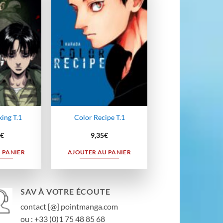
à la
à la
wishlist
wishlist
king T.1
Color Recipe T.1
€
9,35
€
 PANIER
AJOUTER AU PANIER
SAV À VOTRE ÉCOUTE
contact [@] pointmanga.com
ou : +33 (0)1 75 48 85 68