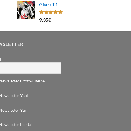
Given T.1
Note
5.00
9,35
€
sur 5
WSLETTER
l
Newsletter Ototo/Ofelbe
Newsletter Yaoi
Newsletter Yuri
Newsletter Hentai