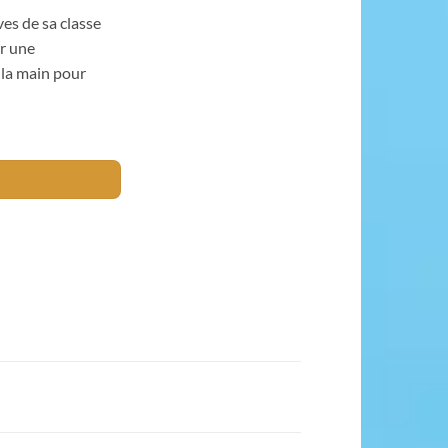
ves de sa classe
ar une
 la main pour