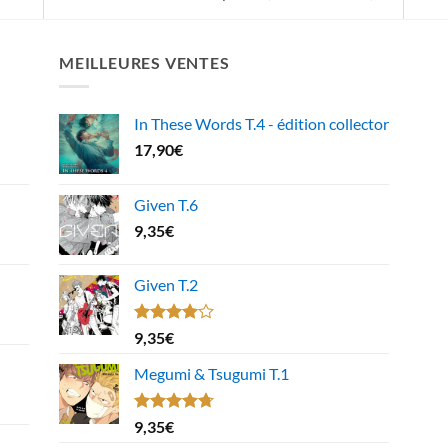
MEILLEURES VENTES
In These Words T.4 - édition collector
17,90
€
Given T.6
9,35
€
Given T.2
Note
9,35
€
4.00
sur
5
Megumi & Tsugumi T.1
Note
4.67
9,35
€
sur 5