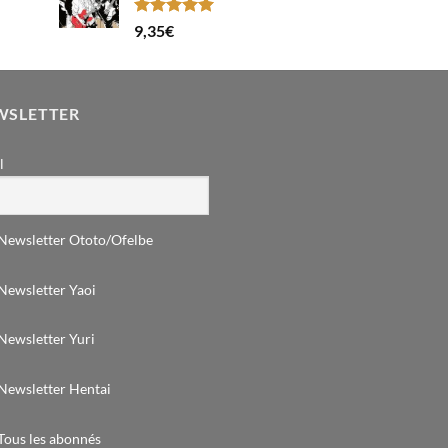
Note
5.00
9,35
€
sur 5
WSLETTER
l
Newsletter Ototo/Ofelbe
Newsletter Yaoi
Newsletter Yuri
Newsletter Hentai
Tous les abonnés