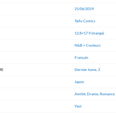
25/06/2019
Taïfu Comics
12.8×17.9 (manga)
N&B + Couleurs
Français
ME
Dernier tome
,
3
Japon
Amitié
,
Drame
,
Romance
Yaoi