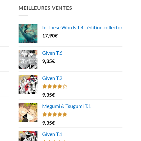
MEILLEURES VENTES
In These Words T.4 - édition collector
17,90
€
Given T.6
9,35
€
Given T.2
Note
9,35
€
4.00
sur
5
Megumi & Tsugumi T.1
Note
4.67
9,35
€
sur 5
Given T.1