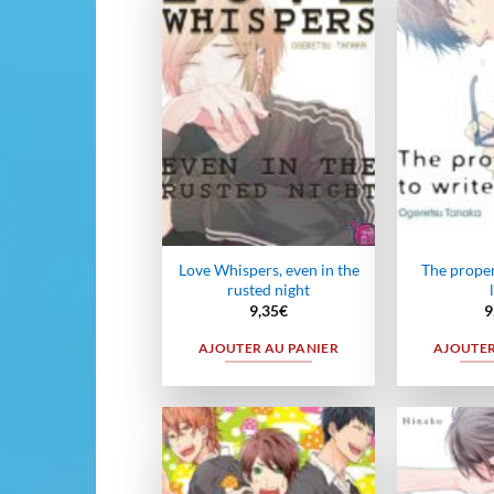
Ajouter
à la
wishlist
Love Whispers, even in the
The proper
rusted night
9,35
€
9
AJOUTER AU PANIER
AJOUTER
Ajouter
à la