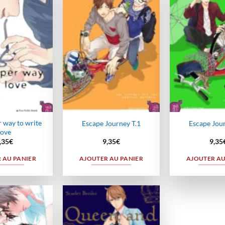
Ajouter
Ajouter
à la
à la
wishlist
wishlist
 way to write
Escape Journey T.1
Escape Jour
love
,35
€
9,35
€
9,35
 AU PANIER
AJOUTER AU PANIER
AJOUTER AU
Ajouter
Ajouter
à la
à la