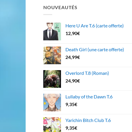
NOUVEAUTÉS
Here U Are T.6 (carte offerte)
12,90
€
Death Girl (une carte offerte)
24,99
€
Overlord T.8 (Roman)
24,90
€
Lullaby of the Dawn T.6
9,35
€
Yarichin Bitch Club T.6
9,35
€