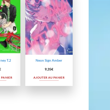
Ajouter
Ajouter
à la
à la
wishlist
wishlist
ney T.2
Neon Sign Amber
€
9,35
€
 PANIER
AJOUTER AU PANIER