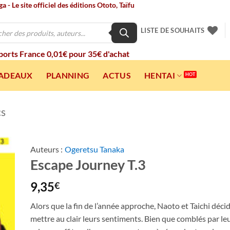
 - Le site officiel des éditions Ototo, Taïfu
LISTE DE SOUHAITS
 ports France 0,01€ pour 35€ d'achat
CADEAUX
PLANNING
ACTUS
HENTAI
cs
Auteurs :
Ogeretsu Tanaka
Escape Journey T.3
ter
a
ist
9,35
€
Alors que la fin de l’année approche, Naoto et Taichi déci
mettre au clair leurs sentiments. Bien que comblés par l