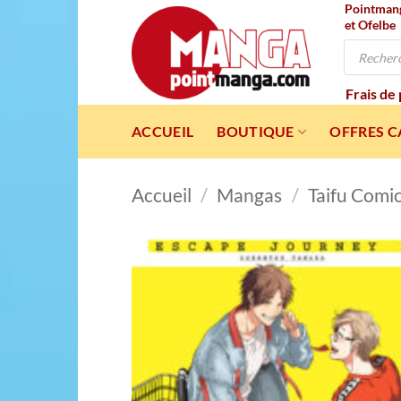
Pointmanga
Passer
et Ofelbe
au
Recherche
contenu
de
produits
Frais de
ACCUEIL
BOUTIQUE
OFFRES 
Accueil
/
Mangas
/
Taifu Comi
Ajou
à l
wishl