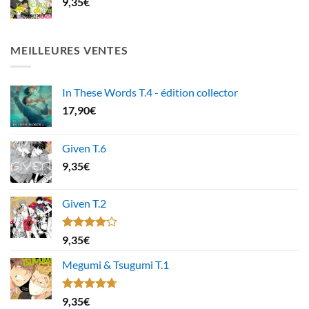
9,35
€
MEILLEURES VENTES
In These Words T.4 - édition collector
17,90
€
Given T.6
9,35
€
Given T.2
Note
9,35
€
4.00
sur
5
Megumi & Tsugumi T.1
Note
4.67
9,35
€