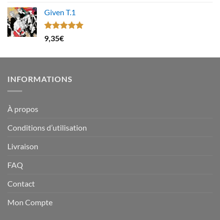
sur 5
Given T.1
Note
5.00
9,35
€
sur 5
INFORMATIONS
À propos
Conditions d’utilisation
Livraison
FAQ
Contact
Mon Compte