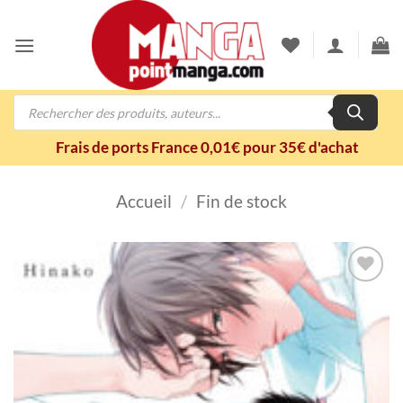
Passer
au
contenu
Recherche
de
produits
Frais de ports France 0,01€ pour 35€ d'achat
Accueil
/
Fin de stock
Ajouter
à la
wishlist