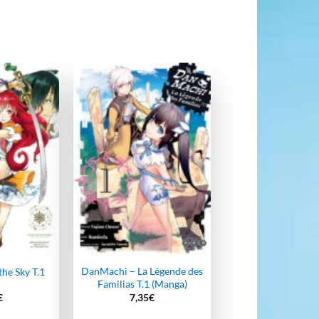
Ajouter
Ajouter
à la
à la
wishlist
wishlist
DanMachi – La Légende des
he Sky T.1
Familias T.1 (Manga)
€
7,35
€