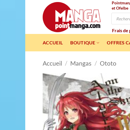
Pointmanga
Passer
et Ofelbe
au
Recherche
contenu
de
produits
Frais de
ACCUEIL
BOUTIQUE
OFFRES 
Accueil
/
Mangas
/
Ototo
Ajou
à l
wishl