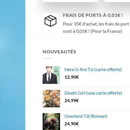
FRAIS DE PORTS À 0,01€ !
Pour 35€ d'achat, les frais de port
sont à 0,01€ ! (Pour la France)
NOUVEAUTÉS
Here U Are T.6 (carte offerte)
12,90
€
Death Girl (une carte offerte)
24,99
€
Overlord T.8 (Roman)
24,90
€