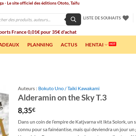
 - Le site officiel des éditions Ototo, Taïfu
LISTE DE SOUHAITS
 ports France 0,01€ pour 35€ d'achat
CADEAUX
PLANNING
ACTUS
HENTAI
Auteurs :
Bokuto Uno / Taiki Kawakami
Alderamin on the Sky T.3
ter
a
ist
8,35
€
Dans un coin de l’empire de Katjvarna vit Ikta Solork, un
connu pour sa fainéantise, mais qui deviendra un jour un