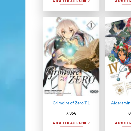
AJOUTER AU PANIER
AJOUTER
Ajouter
à la
wishlist
Grimoire of Zero T.1
Alderamin 
7,35
€
8
AJOUTER AU PANIER
AJOUTER