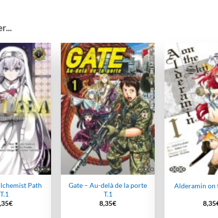
...
Ajouter
Ajouter
à la
à la
wishlist
wishlist
lchemist Path
Gate – Au-delà de la porte
Alderamin on t
T.1
T.1
,35
€
8,35
€
8,35