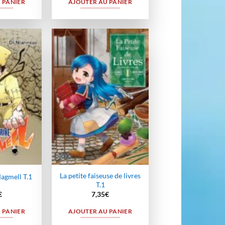
 PANIER
AJOUTER AU PANIER
Ajouter
Ajouter
à la
à la
wishlist
wishlist
La petite faiseuse de livres
agmell T.1
T.1
€
7,35
€
 PANIER
AJOUTER AU PANIER