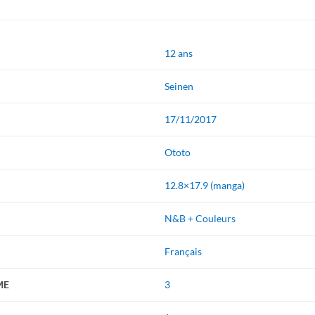
12 ans
Seinen
17/11/2017
Ototo
12.8×17.9 (manga)
N&B + Couleurs
Français
ME
3