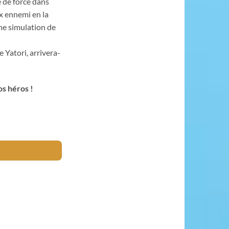
é de force dans
ux ennemi en la
ne simulation de
e Yatori, arrivera-
os héros !