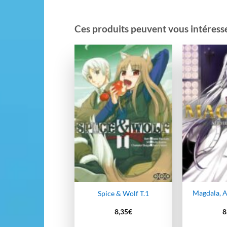
Ces produits peuvent vous intéresser
Ajouter
à la
wishlist
Magdala, A
Spice & Wolf T.1
8,35
€
8