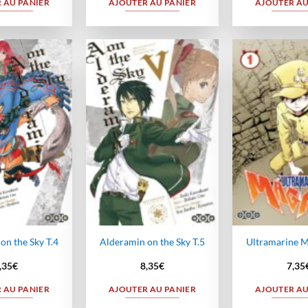
 AU PANIER
AJOUTER AU PANIER
AJOUTER AU
Ajouter
Ajouter
à la
à la
wishlist
wishlist
on the Sky T.4
Alderamin on the Sky T.5
Ultramarine M
,35
€
8,35
€
7,35
 AU PANIER
AJOUTER AU PANIER
AJOUTER AU