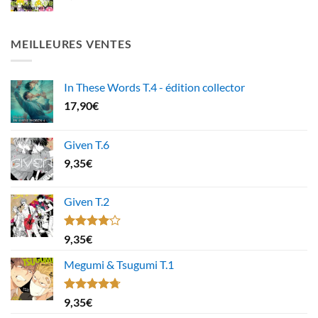
MEILLEURES VENTES
In These Words T.4 - édition collector
17,90
€
Given T.6
9,35
€
Given T.2
Note
9,35
€
4.00
sur
5
Megumi & Tsugumi T.1
Note
4.67
9,35
€
sur 5