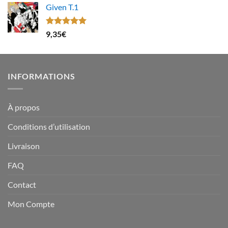
Given T.1
Note
5.00
9,35
€
sur 5
INFORMATIONS
À propos
Conditions d’utilisation
Livraison
FAQ
Contact
Mon Compte