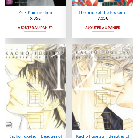
Ze – Kami no hon
The bride of the fox spirit
9,35
€
9,35
€
AJOUTER AU PANIER
AJOUTER AU PANIER
Ajouter
Ajouter
à la
à la
wishlist
wishlist
Kachô Fûgetsu – Beauties of
Kachô Fûgetsu – Beauties of