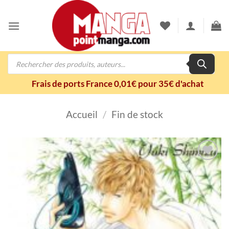
Passer
au
contenu
Recherche
de
produits
Frais de ports France 0,01€ pour 35€ d'achat
Accueil
/
Fin de stock
Ajouter
à la
wishlist