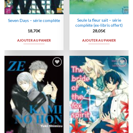
Seule la fleur sait – série
Seven Days – série complète
complète (ex-libris offert)
18,70
€
28,05
€
AJOUTER AU PANIER
AJOUTER AU PANIER
Ajouter
Ajouter
à la
à la
wishlist
wishlist