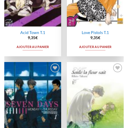
Acid Town T.1
Love Pistols T.1
9,35
€
9,35
€
AJOUTER AU PANIER
AJOUTER AU PANIER
Ajouter
Ajouter
à la
à la
wishlist
wishlist