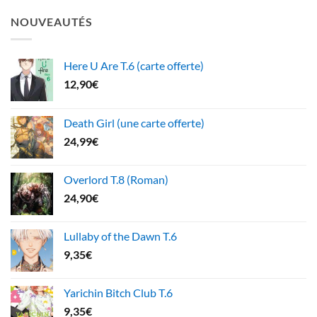
NOUVEAUTÉS
Here U Are T.6 (carte offerte)
12,90
€
Death Girl (une carte offerte)
24,99
€
Overlord T.8 (Roman)
24,90
€
Lullaby of the Dawn T.6
9,35
€
Yarichin Bitch Club T.6
9,35
€