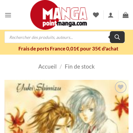
Passer
au
contenu
Recherche
de
produits
Frais de ports France 0,01€ pour 35€ d'achat
Accueil
/
Fin de stock
Ajouter
à la
wishlist