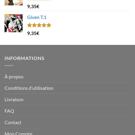
Note
4.67
9,35
€
sur 5
Given T.1
Note
5.00
9,35
€
sur 5
INFORMATIONS
À propos
Conditions d’utilisation
Livraison
FAQ
Contact
Mon Compte