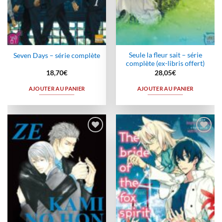
Seule la fleur sait – série
Seven Days – série complète
complète (ex-libris offert)
18,70
€
28,05
€
AJOUTER AU PANIER
AJOUTER AU PANIER
Ajouter
Ajouter
à la
à la
wishlist
wishlist