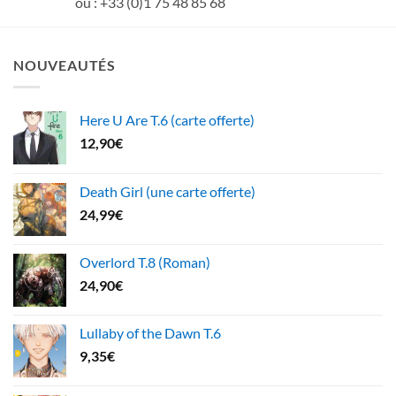
ou : +33 (0)1 75 48 85 68
NOUVEAUTÉS
Here U Are T.6 (carte offerte)
12,90
€
Death Girl (une carte offerte)
24,99
€
Overlord T.8 (Roman)
24,90
€
Lullaby of the Dawn T.6
9,35
€