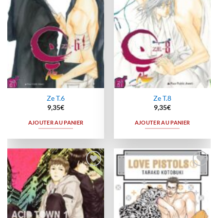
Ze T.6
Ze T.8
9,35
€
9,35
€
AJOUTER AU PANIER
AJOUTER AU PANIER
Ajouter
Ajouter
à la
à la
wishlist
wishlist