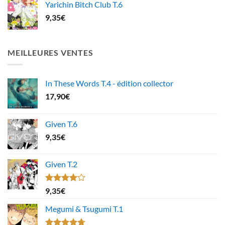
Yarichin Bitch Club T.6
9,35
€
MEILLEURES VENTES
In These Words T.4 - édition collector
17,90
€
Given T.6
9,35
€
Given T.2
Note
9,35
€
4.00
sur
5
Megumi & Tsugumi T.1