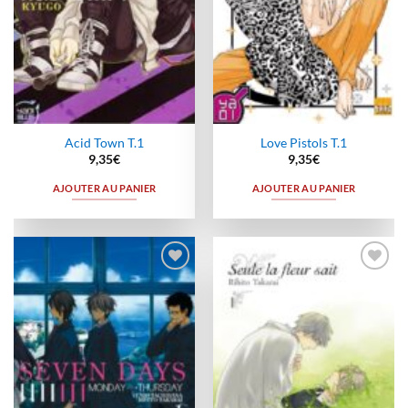
Acid Town T.1
Love Pistols T.1
9,35
€
9,35
€
AJOUTER AU PANIER
AJOUTER AU PANIER
Ajouter
Ajouter
à la
à la
wishlist
wishlist