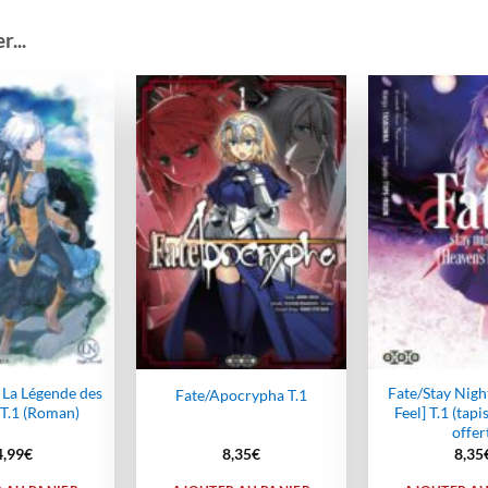
...
Ajouter
Ajouter
à la
à la
wishlist
wishlist
La Légende des
Fate/Stay Nigh
Fate/Apocrypha T.1
 T.1 (Roman)
Feel] T.1 (tapi
offer
4,99
€
8,35
€
8,35