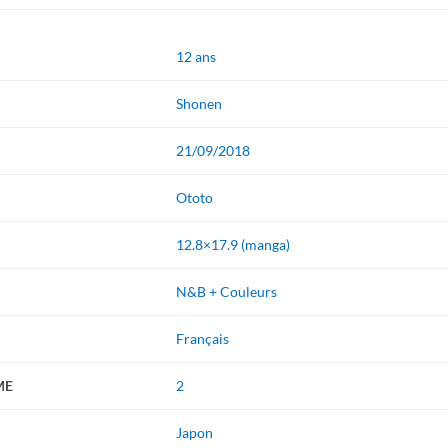
12 ans
Shonen
21/09/2018
Ototo
12.8×17.9 (manga)
N&B + Couleurs
Français
ME
2
Japon