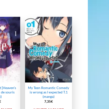
Ajouter
Ajouter
à la
à la
wishlist
wishlist
t [Heaven’s
My Teen Romantic Comedy
s de souris
is wrong as I expected T.1
t)
(manga)
€
7,35
€