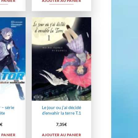
 PANIER
AJOUTER AU PANIER
Ajouter
Ajouter
à la
à la
wishlist
wishlist
 – série
Le jour ou j’ai décidé
ète
d’envahir la terre T.1
€
7,35
€
 PANIER
AJOUTER AU PANIER