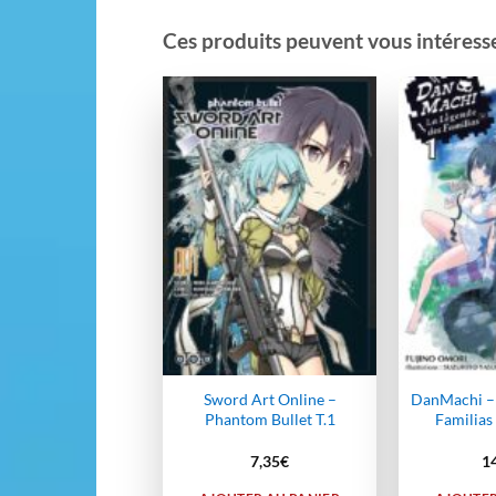
Ces produits peuvent vous intéresser
Ajouter
à la
wishlist
Sword Art Online –
DanMachi – 
Phantom Bullet T.1
Familias
7,35
€
1