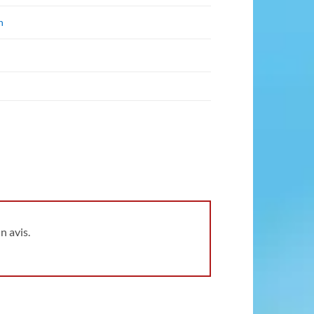
n
n avis.