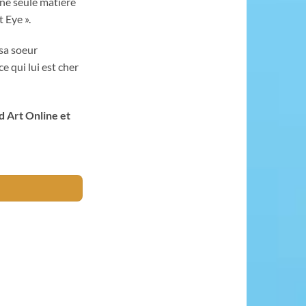
ne seule matière
t Eye ».
 sa soeur
e qui lui est cher
d Art Online et