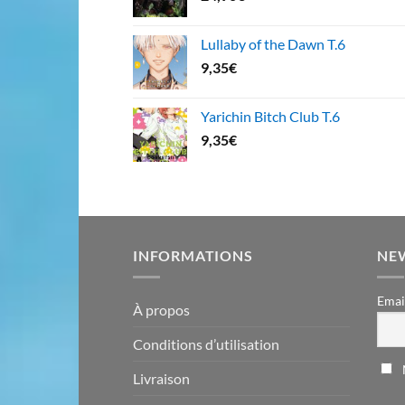
Lullaby of the Dawn T.6
9,35
€
Yarichin Bitch Club T.6
9,35
€
INFORMATIONS
NE
Emai
À propos
Conditions d’utilisation
Livraison