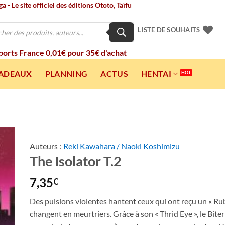
 - Le site officiel des éditions Ototo, Taïfu
LISTE DE SOUHAITS
 ports France 0,01€ pour 35€ d'achat
CADEAUX
PLANNING
ACTUS
HENTAI
Auteurs :
Reki Kawahara / Naoki Koshimizu
The Isolator T.2
ter
a
ist
7,35
€
Des pulsions violentes hantent ceux qui ont reçu un « Rub
changent en meurtriers. Grâce à son « Thrid Eye », le Biter