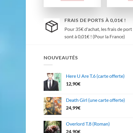
FRAIS DE PORTS À 0,01€ !
Pour 35€ d'achat, les frais de port
sont à 0,01€ ! (Pour la France)
NOUVEAUTÉS
Here U Are T.6 (carte offerte)
12,90
€
Death Girl (une carte offerte)
24,99
€
Overlord T.8 (Roman)
24,90
€