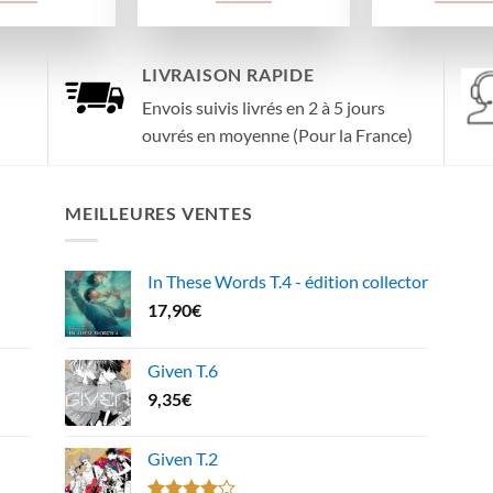
58,80€.
51,45€.
LIVRAISON RAPIDE
Envois suivis livrés en 2 à 5 jours
ouvrés en moyenne (Pour la France)
MEILLEURES VENTES
In These Words T.4 - édition collector
17,90
€
Given T.6
9,35
€
Given T.2