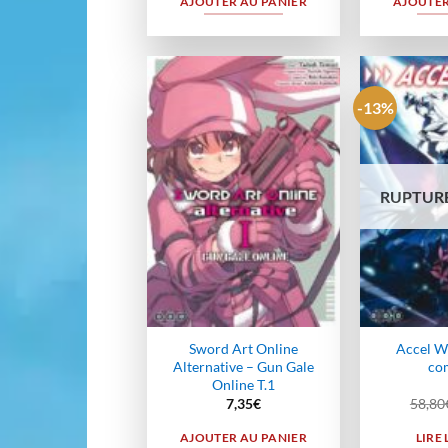
AJOUTER AU PANIER
AJOUTER
-13%
Ajouter
à la
wishlist
RUPTURE
Sword Art Online
Accel Wo
Alternative – Gun Gale
co
Online T.1
7,35
€
58,80
AJOUTER AU PANIER
LIRE 