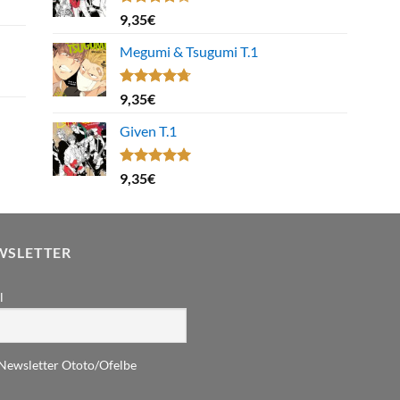
Note
9,35
€
4.00
sur
5
Megumi & Tsugumi T.1
Note
4.67
9,35
€
sur 5
Given T.1
Note
5.00
9,35
€
sur 5
WSLETTER
l
Newsletter Ototo/Ofelbe