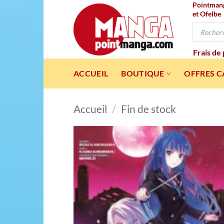
Pointmanga
Passer
et Ofelbe
au
Recherche
contenu
de
produits
Frais de
ACCUEIL
BOUTIQUE
OFFRES 
Accueil
/
Fin de stock
Ajou
à l
wishl