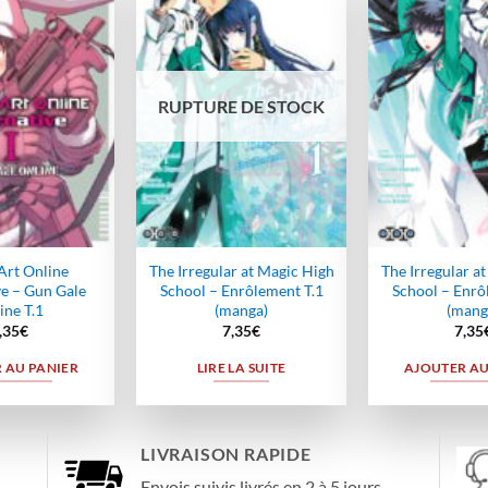
Ajouter
Ajouter
à la
à la
wishlist
wishlist
RUPTURE DE STOCK
Art Online
The Irregular at Magic High
The Irregular a
ve – Gun Gale
School – Enrôlement T.1
School – Enrô
ine T.1
(manga)
(mang
,35
€
7,35
€
7,35
 AU PANIER
LIRE LA SUITE
AJOUTER AU
LIVRAISON RAPIDE
Envois suivis livrés en 2 à 5 jours