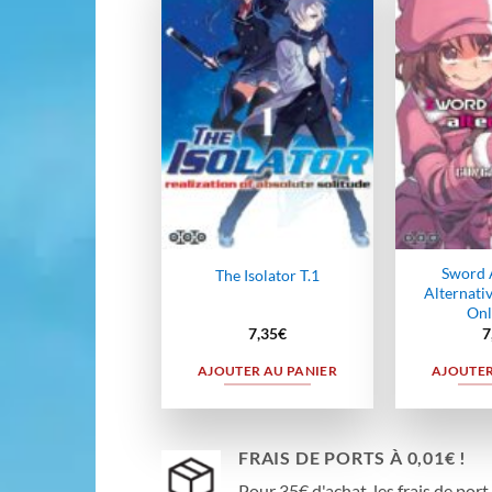
Ajouter
à la
wishlist
Sword 
The Isolator T.1
Alternati
Onl
7,35
€
7
AJOUTER AU PANIER
AJOUTER
FRAIS DE PORTS À 0,01€ !
Pour 35€ d'achat, les frais de port