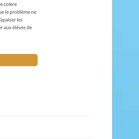
te colère
ue le problème ne
’apaiser les
r aux élèves de