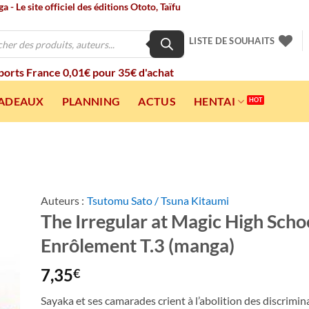
 - Le site officiel des éditions Ototo, Taïfu
LISTE DE SOUHAITS
 ports France 0,01€ pour 35€ d'achat
CADEAUX
PLANNING
ACTUS
HENTAI
Auteurs :
Tsutomu Sato / Tsuna Kitaumi
The Irregular at Magic High Scho
ter
a
Enrôlement T.3 (manga)
ist
7,35
€
Sayaka et ses camarades crient à l’abolition des discrimin