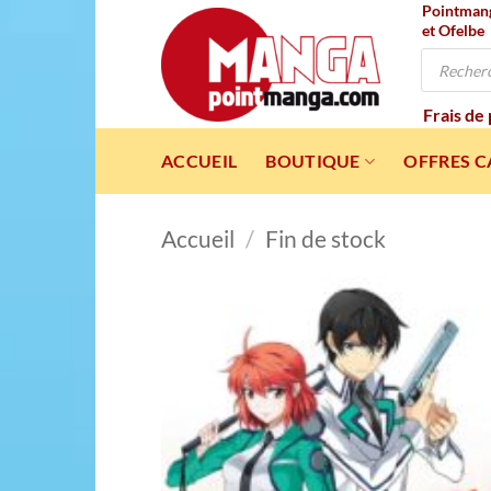
Pointmanga
Passer
et Ofelbe
au
Recherche
contenu
de
produits
Frais de
ACCUEIL
BOUTIQUE
OFFRES 
Accueil
/
Fin de stock
Ajou
à l
wishl