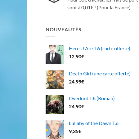
sont à 0,01€ ! (Pour la France)
NOUVEAUTÉS
Here U Are T.6 (carte offerte)
12,90
€
Death Girl (une carte offerte)
24,99
€
Overlord T.8 (Roman)
24,90
€
Lullaby of the Dawn T.6
9,35
€