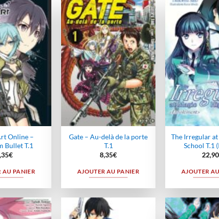
Ajouter
Ajouter
à la
à la
wishlist
wishlist
rt Online –
Gate – Au-delà de la porte
The Irregular a
 Bullet T.1
T.1
School T.1 
,35
€
8,35
€
22,90
 AU PANIER
AJOUTER AU PANIER
AJOUTER AU