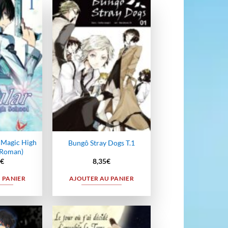
Ajouter
Ajouter
à la
à la
wishlist
wishlist
t Magic High
Bungô Stray Dogs T.1
(Roman)
€
8,35
€
 PANIER
AJOUTER AU PANIER