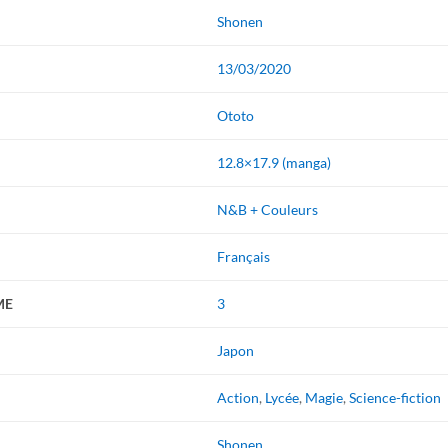
Shonen
13/03/2020
Ototo
12.8×17.9 (manga)
N&B + Couleurs
Français
ME
3
Japon
Action
,
Lycée
,
Magie
,
Science-fiction
Shonen