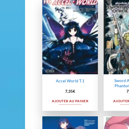
Ajouter
à la
wishlist
Sword A
Accel World T.1
Phantom
7,35
€
7
AJOUTER AU PANIER
AJOUTER