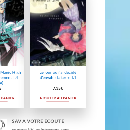
Ajouter
Ajouter
à la
à la
wishlist
wishlist
t Magic High
Le jour ou j’ai décidé
lement T.4
d’envahir la terre T.1
a)
€
7,35
€
 PANIER
AJOUTER AU PANIER
SAV À VOTRE ÉCOUTE
contact [@] pointmanga.com