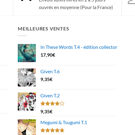
ouvrés en moyenne (Pour la France)
MEILLEURES VENTES
In These Words T.4 - édition collector
17,90
€
Given T.6
9,35
€
Given T.2
Note
9,35
€
4.00
sur
5
Megumi & Tsugumi T.1