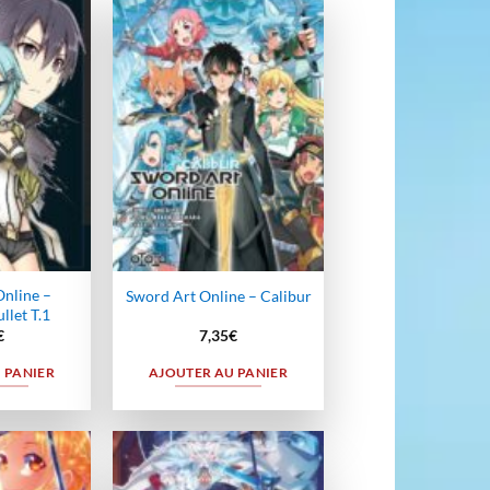
Ajouter
Ajouter
à la
à la
wishlist
wishlist
nline –
Sword Art Online – Calibur
let T.1
€
7,35
€
 PANIER
AJOUTER AU PANIER