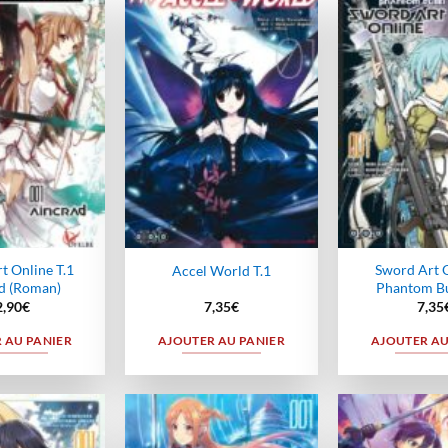
Ajouter
Ajouter
à la
à la
wishlist
wishlist
t Online T.1
Sword Art O
Accel World T.1
d (Roman)
Phantom Bul
2,90
€
7,35
€
7,35
 AU PANIER
AJOUTER AU PANIER
AJOUTER AU