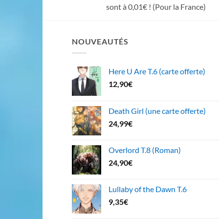
sont à 0,01€ ! (Pour la France)
NOUVEAUTÉS
Here U Are T.6 (carte offerte)
12,90
€
Death Girl (une carte offerte)
24,99
€
Overlord T.8 (Roman)
24,90
€
Lullaby of the Dawn T.6
9,35
€