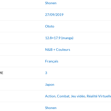
Shonen
27/09/2019
Ototo
12.8×17.9 (manga)
N&B + Couleurs
Français
ME
3
Japon
Action
,
Combat
,
Jeu vidéo
,
Réalité Virtuell
Shonen