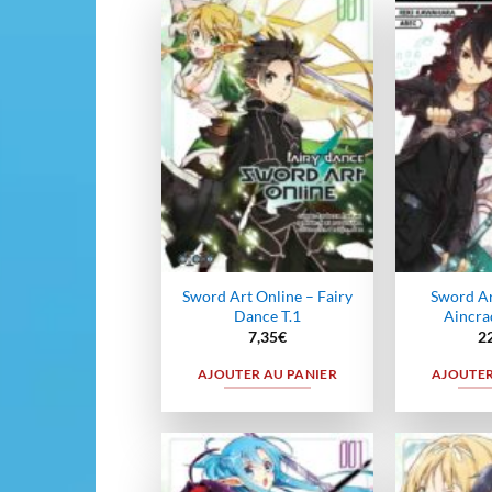
Ajouter
à la
wishlist
Sword Art Online – Fairy
Sword Ar
Dance T.1
Aincra
7,35
€
2
AJOUTER AU PANIER
AJOUTER