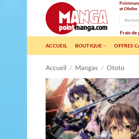
Pointmanga
Passer
et Ofelbe
au
Recherche
contenu
de
produits
Frais de
ACCUEIL
BOUTIQUE
OFFRES 
Accueil
/
Mangas
/
Ototo
Ajou
à l
wishl