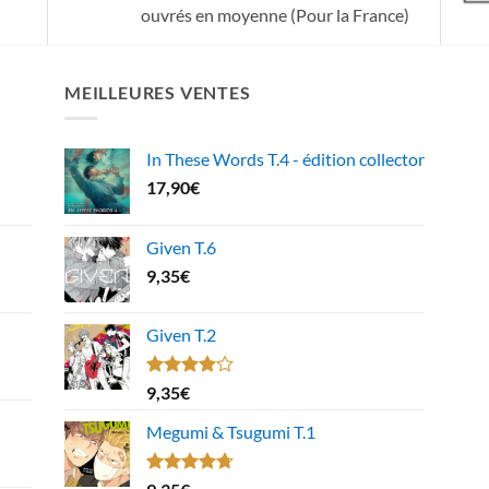
ouvrés en moyenne (Pour la France)
MEILLEURES VENTES
In These Words T.4 - édition collector
17,90
€
Given T.6
9,35
€
Given T.2
Note
9,35
€
4.00
sur
5
Megumi & Tsugumi T.1
Note
4.67