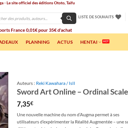
 - Le site officiel des éditions Ototo, Taïfu
LISTE DE SOUHAITS
 ports France 0,01€ pour 35€ d'achat
CADEAUX
PLANNING
ACTUS
HENTAI
Auteurs :
Reki Kawahara / IsII
Sword Art Online – Ordinal Scale
ter
a
ist
7,35
€
Une nouvelle machine du nom d’Augma permet à ses
utilisateurs d’expérimenter la Réalité Augmentée – une 