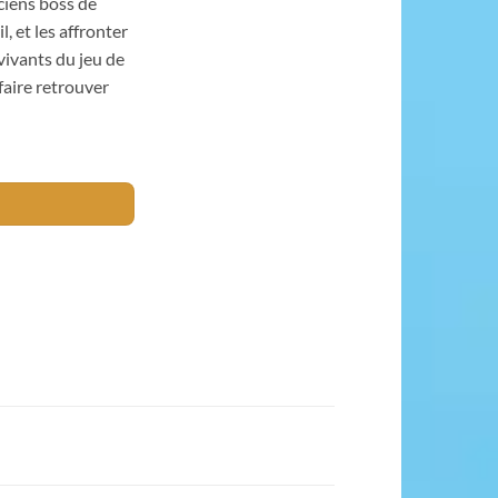
ciens boss de
l, et les affronter
ivants du jeu de
faire retrouver