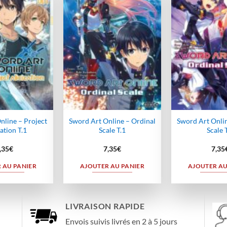
Ajouter
Ajouter
à la
à la
wishlist
wishlist
nline – Project
Sword Art Online – Ordinal
Sword Art Onlin
ation T.1
Scale T.1
Scale 
,35
€
7,35
€
7,35
 AU PANIER
AJOUTER AU PANIER
AJOUTER AU
LIVRAISON RAPIDE
Envois suivis livrés en 2 à 5 jours