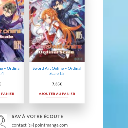
Ajouter
Ajouter
à la
à la
wishlist
wishlist
e – Ordinal
Sword Art Online – Ordinal
T.4
Scale T.5
€
7,35
€
 PANIER
AJOUTER AU PANIER
SAV À VOTRE ÉCOUTE
contact [@] pointmanga.com