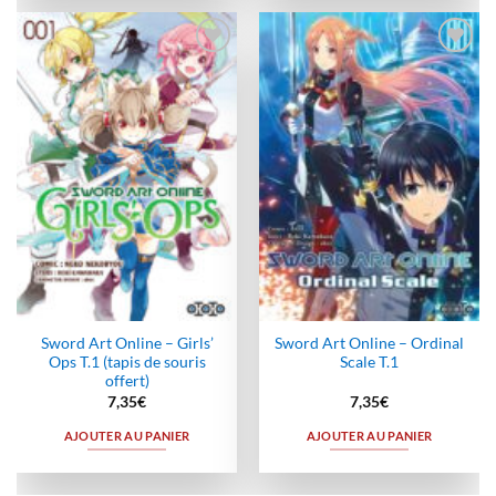
Ajouter
Ajouter
à la
à la
wishlist
wishlist
Sword Art Online – Girls’
Sword Art Online – Ordinal
Ops T.1 (tapis de souris
Scale T.1
offert)
7,35
€
7,35
€
AJOUTER AU PANIER
AJOUTER AU PANIER