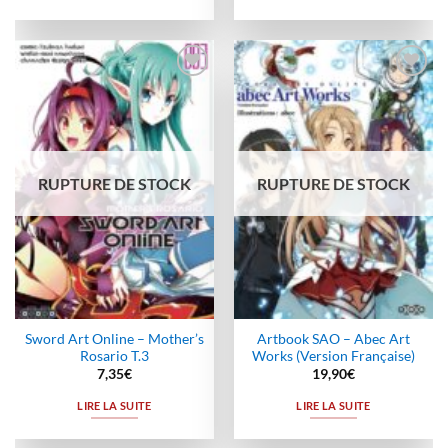
Ajouter
Ajouter
à la
à la
wishlist
wishlist
RUPTURE DE STOCK
RUPTURE DE STOCK
Sword Art Online – Mother’s
Artbook SAO – Abec Art
Rosario T.3
Works (Version Française)
7,35
€
19,90
€
LIRE LA SUITE
LIRE LA SUITE