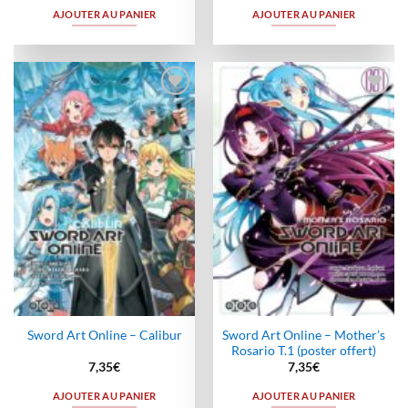
AJOUTER AU PANIER
AJOUTER AU PANIER
Ajouter
Ajouter
à la
à la
wishlist
wishlist
Sword Art Online – Mother’s
Sword Art Online – Calibur
Rosario T.1 (poster offert)
7,35
€
7,35
€
AJOUTER AU PANIER
AJOUTER AU PANIER