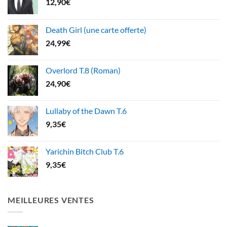
12,90
€
Death Girl (une carte offerte)
24,99
€
Overlord T.8 (Roman)
24,90
€
Lullaby of the Dawn T.6
9,35
€
Yarichin Bitch Club T.6
9,35
€
MEILLEURES VENTES