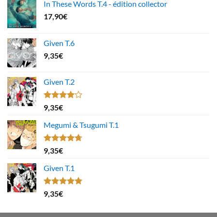
In These Words T.4 - édition collector
17,90
€
Given T.6
9,35
€
Given T.2
Note
9,35
€
4.00
sur
5
Megumi & Tsugumi T.1
Note
4.67
9,35
€
sur 5
Given T.1
Note
5.00
9,35
€
sur 5