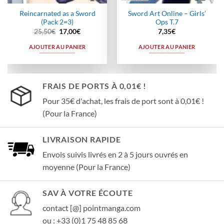
Reincarnated as a Sword
Sword Art Online – Girls’
(Pack 2=3)
Ops T.7
Le
Le
25,50
€
17,00
€
7,35
€
prix
prix
initial
actuel
AJOUTER AU PANIER
AJOUTER AU PANIER
était :
est :
25,50€.
17,00€.
FRAIS DE PORTS À 0,01€ !
Pour 35€ d'achat, les frais de port sont à 0,01€ !
(Pour la France)
LIVRAISON RAPIDE
Envois suivis livrés en 2 à 5 jours ouvrés en
moyenne (Pour la France)
SAV À VOTRE ÉCOUTE
contact [@] pointmanga.com
ou : +33 (0)1 75 48 85 68