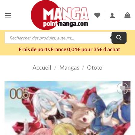
Passer
au
contenu
Recherche
de
produits
Frais de ports France 0,01€ pour 35€ d'achat
Accueil
/
Mangas
/
Ototo
Ajouter
à la
wishlist