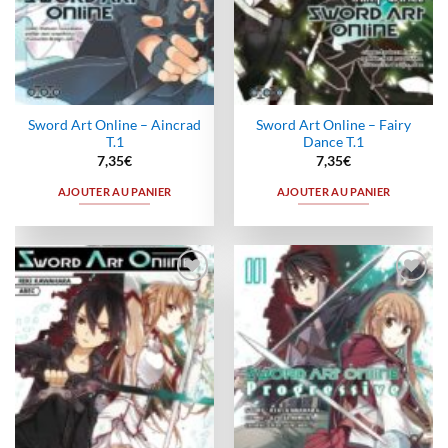
Sword Art Online – Aincrad
Sword Art Online – Fairy
T.1
Dance T.1
7,35
€
7,35
€
AJOUTER AU PANIER
AJOUTER AU PANIER
Ajouter
Ajouter
à la
à la
wishlist
wishlist