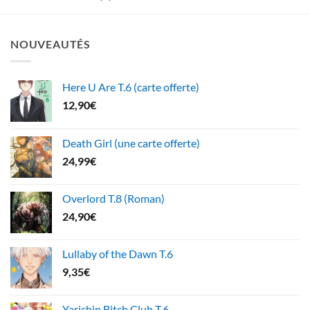
NOUVEAUTÉS
Here U Are T.6 (carte offerte)
12,90
€
Death Girl (une carte offerte)
24,99
€
Overlord T.8 (Roman)
24,90
€
Lullaby of the Dawn T.6
9,35
€
Yarichin Bitch Club T.6