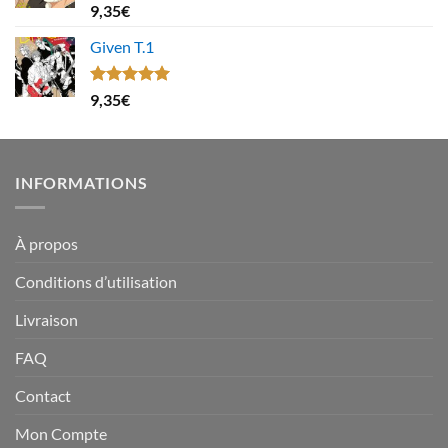
Note
4.67
9,35
€
sur 5
Given T.1
Note
5.00
9,35
€
sur 5
INFORMATIONS
À propos
Conditions d’utilisation
Livraison
FAQ
Contact
Mon Compte