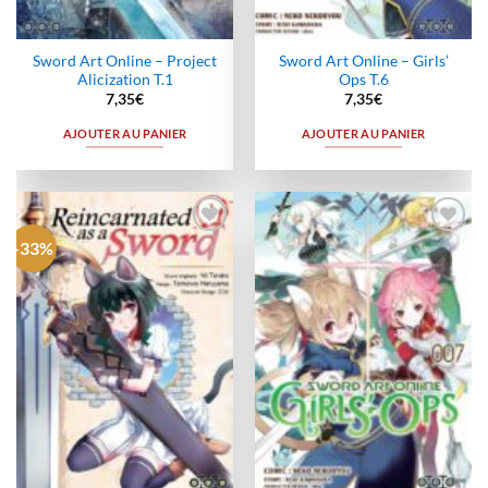
Sword Art Online – Project
Sword Art Online – Girls’
Alicization T.1
Ops T.6
7,35
€
7,35
€
AJOUTER AU PANIER
AJOUTER AU PANIER
-33%
Ajouter
Ajouter
à la
à la
wishlist
wishlist