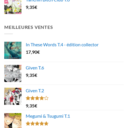
9,35
€
MEILLEURES VENTES
In These Words T.4 - édition collector
17,90
€
Given T.6
9,35
€
Given T.2
Note
9,35
€
4.00
sur
5
Megumi & Tsugumi T.1