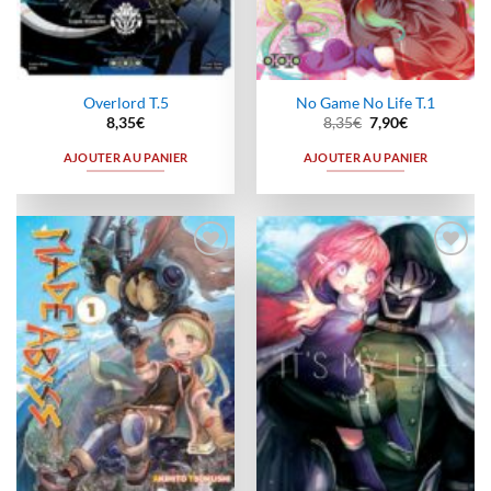
Overlord T.5
No Game No Life T.1
Le
Le
8,35
€
8,35
€
7,90
€
prix
prix
initial
actuel
AJOUTER AU PANIER
AJOUTER AU PANIER
était :
est :
8,35€.
7,90€.
Ajouter
Ajouter
à la
à la
wishlist
wishlist