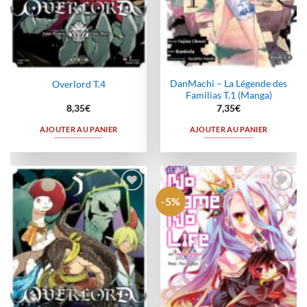
DanMachi – La Légende des
Overlord T.4
Familias T.1 (Manga)
8,35
€
7,35
€
AJOUTER AU PANIER
AJOUTER AU PANIER
-5%
Ajouter
Ajouter
à la
à la
wishlist
wishlist