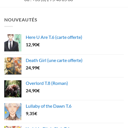
NOUVEAUTÉS
Here U Are T.6 (carte offerte)
12,90
€
Death Girl (une carte offerte)
24,99
€
Overlord T.8 (Roman)
24,90
€
Lullaby of the Dawn T.6
9,35
€