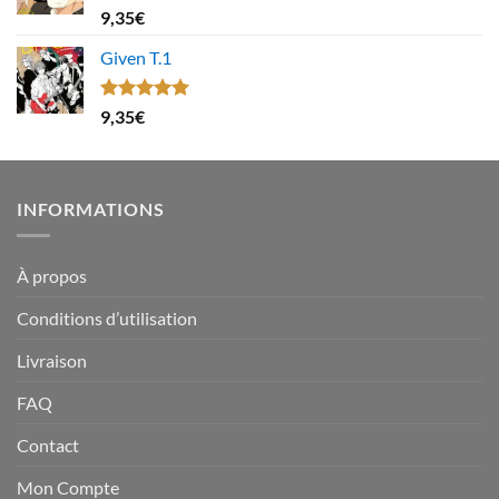
Note
4.67
9,35
€
sur 5
Given T.1
Note
5.00
9,35
€
sur 5
INFORMATIONS
À propos
Conditions d’utilisation
Livraison
FAQ
Contact
Mon Compte