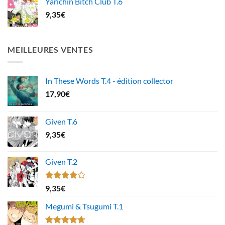
Yarichin Bitch Club T.6
9,35
€
MEILLEURES VENTES
In These Words T.4 - édition collector
17,90
€
Given T.6
9,35
€
Given T.2
Note
9,35
€
4.00
sur
5
Megumi & Tsugumi T.1