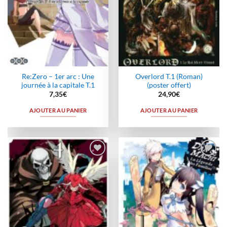
Re:Zero – 1er arc : Une
Overlord T.1 (Roman)
journée à la capitale T.1
(poster offert)
7,35
€
24,90
€
AJOUTER AU PANIER
AJOUTER AU PANIER
Ajouter
Ajouter
à la
à la
wishlist
wishlist