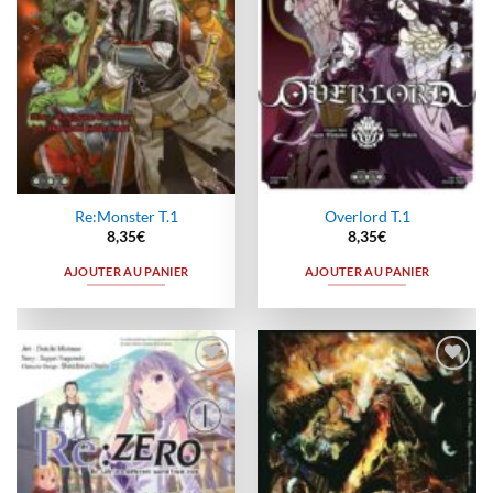
Re:Monster T.1
Overlord T.1
8,35
€
8,35
€
AJOUTER AU PANIER
AJOUTER AU PANIER
Ajouter
Ajouter
à la
à la
wishlist
wishlist