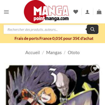
Passer
au
contenu
Recherche
de
produits
Frais de ports France 0,01€ pour 35€ d'achat
Accueil
/
Mangas
/
Ototo
Ajouter
à la
wishlist