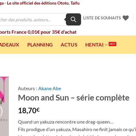
 - Le site officiel des éditions Ototo, Taïfu
LISTE DE SOUHAITS
 ports France 0,01€ pour 35€ d'achat
CADEAUX
PLANNING
ACTUS
HENTAI
Auteurs :
Akane Abe
Moon and Sun – série complète
ter
a
ist
18,70
€
Quand un yakuza rencontre une drag-queen…
Fils prodigue d’un yakuza, Masahiro ne finit jamais ce qu’