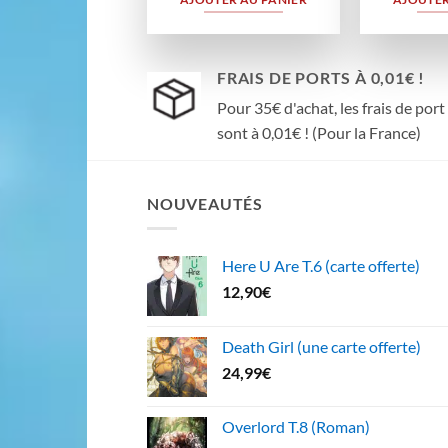
FRAIS DE PORTS À 0,01€ !
Pour 35€ d'achat, les frais de port
sont à 0,01€ ! (Pour la France)
NOUVEAUTÉS
Here U Are T.6 (carte offerte)
12,90
€
Death Girl (une carte offerte)
24,99
€
Overlord T.8 (Roman)