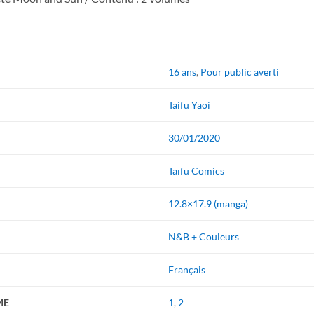
16 ans
,
Pour public averti
Taifu Yaoi
30/01/2020
Taïfu Comics
12.8×17.9 (manga)
N&B + Couleurs
Français
ME
1
,
2