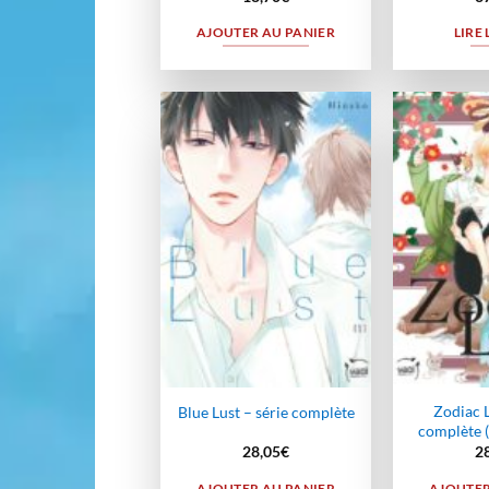
AJOUTER AU PANIER
LIRE 
Ajouter
à la
wishlist
Zodiac L
Blue Lust – série complète
complète (
28,05
€
2
AJOUTER AU PANIER
AJOUTER