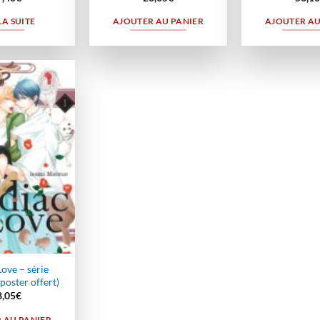
LA SUITE
AJOUTER AU PANIER
AJOUTER AU
Ajouter
à la
wishlist
ove – série
poster offert)
8,05
€
 AU PANIER