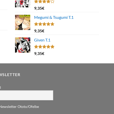
Note
9,35
€
4.00
sur
5
Megumi & Tsugumi T.1
Note
4.67
9,35
€
sur 5
Given T.1
Note
5.00
9,35
€
sur 5
WSLETTER
l
Newsletter Ototo/Ofelbe