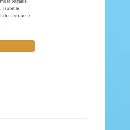
emé la pagaille
il subit le
la fessée que le
.