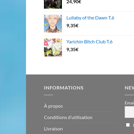
24,90
€
Lullaby of the Dawn T.6
9,35
€
Yarichin Bitch Club T.6
9,35
€
INFORMATIONS
NE
Emai
À propos
Conditions d’utilisation
Livraison