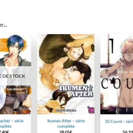
...
Ajouter
Ajouter
à la
à la
wishlist
wishlist
 DE STOCK
acher – série
Ikumen After – série
10 Count – sér
mplète
complète
7,40
€
28,05
€
56,10