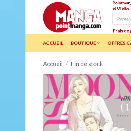
Pointmanga
Passer
et Ofelbe
au
Recherche
contenu
de
produits
Frais de
ACCUEIL
BOUTIQUE
OFFRES 
Accueil
/
Fin de stock
Ajou
à l
wishl