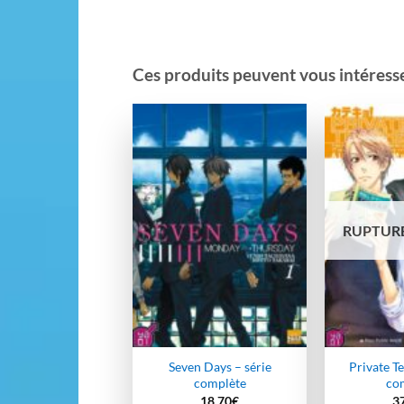
Ces produits peuvent vous intéresser
Ajouter
à la
wishlist
RUPTURE
Seven Days – série
Private Te
complète
co
18,70
€
3