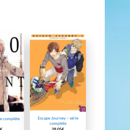
Ajouter
Ajouter
à la
à la
wishlist
wishlist
Escape Journey – série
ie complète
complète
€
28,05
€