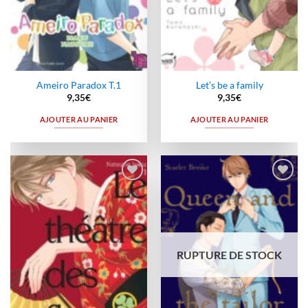
Ameiro Paradox T.1
Let’s be a family
9,35
€
9,35
€
AJOUTER AU PANIER
AJOUTER AU PANIER
Ajouter
Ajouter
à la
à la
wishlist
wishlist
RUPTURE DE STOCK