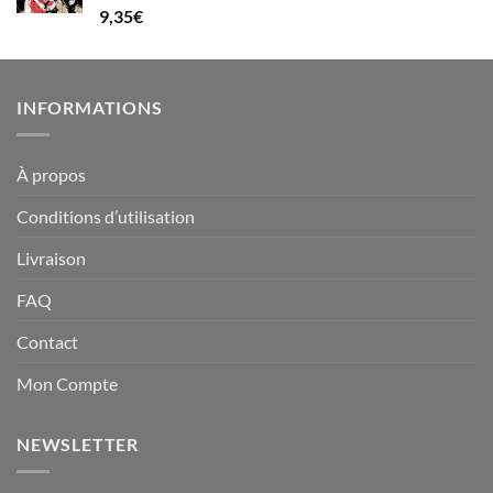
Note
5.00
9,35
€
sur 5
INFORMATIONS
À propos
Conditions d’utilisation
Livraison
FAQ
Contact
Mon Compte
NEWSLETTER