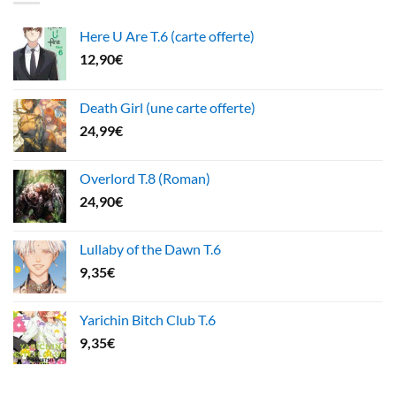
Here U Are T.6 (carte offerte)
12,90
€
Death Girl (une carte offerte)
24,99
€
Overlord T.8 (Roman)
24,90
€
Lullaby of the Dawn T.6
9,35
€
Yarichin Bitch Club T.6
9,35
€