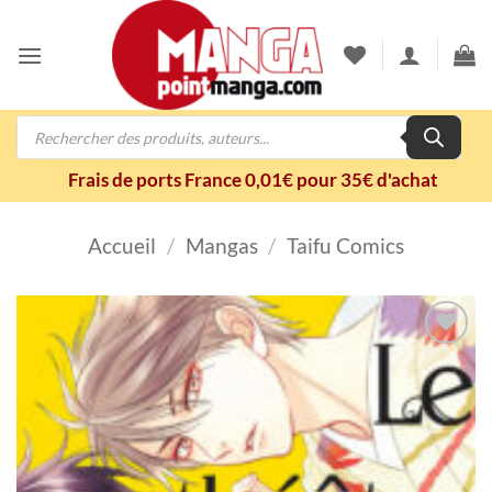
Passer
au
contenu
Recherche
de
produits
Frais de ports France 0,01€ pour 35€ d'achat
Accueil
/
Mangas
/
Taifu Comics
Ajouter
à la
wishlist