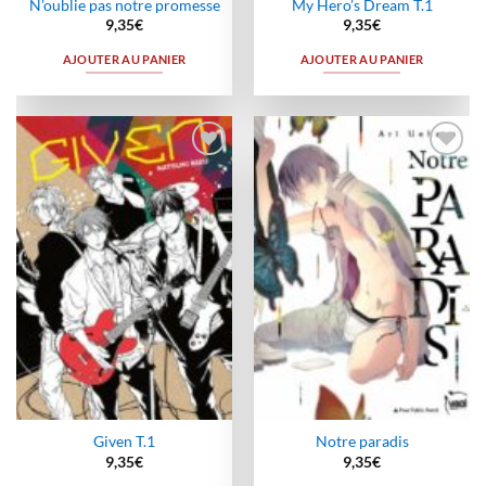
N’oublie pas notre promesse
My Hero’s Dream T.1
9,35
€
9,35
€
AJOUTER AU PANIER
AJOUTER AU PANIER
Ajouter
Ajouter
à la
à la
wishlist
wishlist
Given T.1
Notre paradis
9,35
€
9,35
€