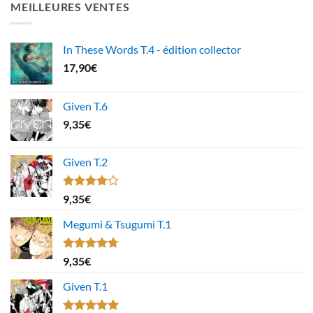
MEILLEURES VENTES
In These Words T.4 - édition collector
17,90
€
Given T.6
9,35
€
Given T.2
Note
9,35
€
4.00
sur
5
Megumi & Tsugumi T.1
Note
4.67
9,35
€
sur 5
Given T.1