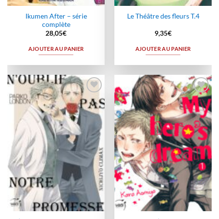
Ikumen After – série
Le Théâtre des fleurs T.4
complète
28,05
€
9,35
€
AJOUTER AU PANIER
AJOUTER AU PANIER
Ajouter
Ajouter
à la
à la
wishlist
wishlist