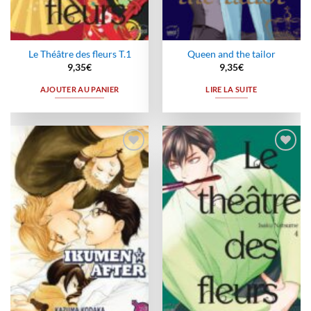
Le Théâtre des fleurs T.1
Queen and the tailor
9,35
€
9,35
€
AJOUTER AU PANIER
LIRE LA SUITE
Ajouter
Ajouter
à la
à la
wishlist
wishlist