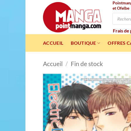
Pointmanga
Passer
et Ofelbe
au
Recherche
contenu
de
produits
Frais de
ACCUEIL
BOUTIQUE
OFFRES 
Accueil
/
Fin de stock
Ajou
à l
wishl