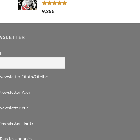
Note
5.00
9,35
€
sur 5
WSLETTER
l
Newsletter Ototo/Ofelbe
Newsletter Yaoi
Newsletter Yuri
Newsletter Hentai
Tous les abonnés