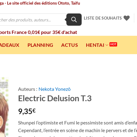
 - Le site officiel des éditions Ototo, Taïfu
LISTE DE SOUHAITS
 ports France 0,01€ pour 35€ d'achat
CADEAUX
PLANNING
ACTUS
HENTAI
Auteurs :
Nekota Yonezô
Electric Delusion T.3
ter
a
ist
9,35
€
Shunpei l’optimiste et Fumi le pessimiste sont amis d’en
Cependant, l’entrée en scène de machin le pervers et de l