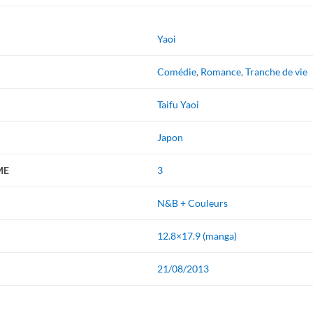
Yaoi
Comédie
,
Romance
,
Tranche de vie
Taifu Yaoi
Japon
ME
3
N&B + Couleurs
12.8×17.9 (manga)
21/08/2013