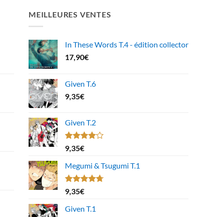
MEILLEURES VENTES
In These Words T.4 - édition collector
17,90
€
Given T.6
9,35
€
Given T.2
Note
9,35
€
4.00
sur
5
Megumi & Tsugumi T.1
Note
4.67
9,35
€
sur 5
Given T.1