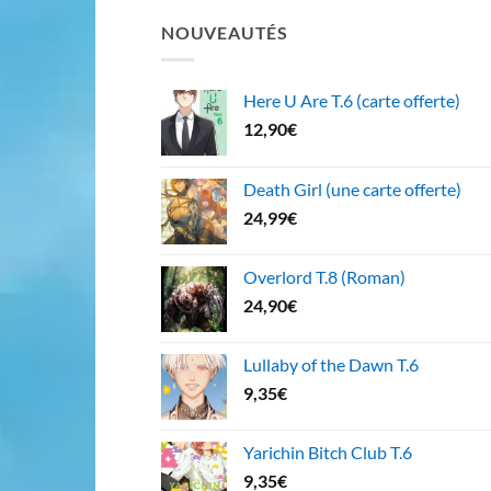
NOUVEAUTÉS
Here U Are T.6 (carte offerte)
12,90
€
Death Girl (une carte offerte)
24,99
€
Overlord T.8 (Roman)
24,90
€
Lullaby of the Dawn T.6
9,35
€
Yarichin Bitch Club T.6
9,35
€