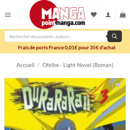
Passer
au
contenu
Recherche
de
produits
Frais de ports France 0,01€ pour 35€ d'achat
Accueil
/
Ofelbe - Light Novel (Roman)
Ajouter
à la
wishlist