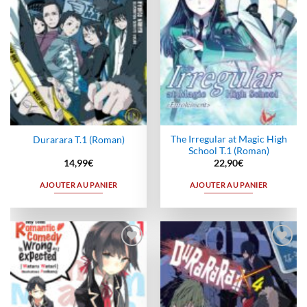
The Irregular at Magic High
Durarara T.1 (Roman)
School T.1 (Roman)
14,99
€
22,90
€
AJOUTER AU PANIER
AJOUTER AU PANIER
Ajouter
Ajouter
à la
à la
wishlist
wishlist