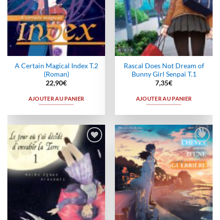
A Certain Magical Index T.2
Rascal Does Not Dream of
(Roman)
Bunny Girl Senpai T.1
22,90
€
7,35
€
AJOUTER AU PANIER
AJOUTER AU PANIER
Ajouter
Ajouter
à la
à la
wishlist
wishlist