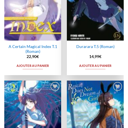
A Certain Magical Index T.1
Durarara T.5 (Roman)
(Roman)
22,90
€
14,99
€
AJOUTER AU PANIER
AJOUTER AU PANIER
Ajouter
Ajouter
à la
à la
wishlist
wishlist