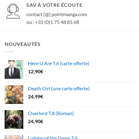
SAV À VOTRE ÉCOUTE
contact [@] pointmanga.com
ou : +33 (0)1 75 48 85 68
NOUVEAUTÉS
Here U Are T.6 (carte offerte)
12,90
€
Death Girl (une carte offerte)
24,99
€
Overlord T.8 (Roman)
24,90
€
Lullaby of the Dawn T.6