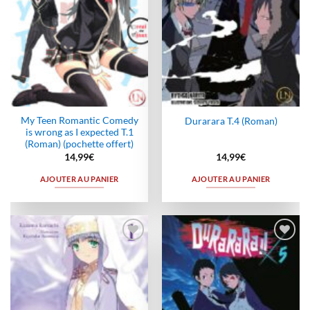
My Teen Romantic Comedy
Durarara T.4 (Roman)
is wrong as I expected T.1
(Roman) (pochette offert)
14,99
€
14,99
€
AJOUTER AU PANIER
AJOUTER AU PANIER
Ajouter
Ajouter
à la
à la
wishlist
wishlist