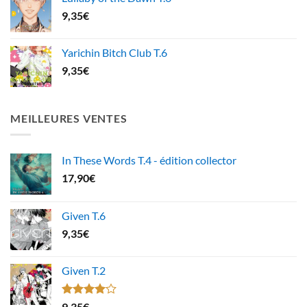
9,35
€
Yarichin Bitch Club T.6
9,35
€
MEILLEURES VENTES
In These Words T.4 - édition collector
17,90
€
Given T.6
9,35
€
Given T.2
Note
9,35
€