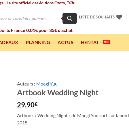
 - Le site officiel des éditions Ototo, Taïfu
LISTE DE SOUHAITS
 ports France 0,01€ pour 35€ d'achat
CADEAUX
PLANNING
ACTUS
HENTAI
Auteurs :
Moegi Yuu
Artbook Wedding Night
ter
a
ist
29,90
€
Artbook « Wedding Night » de Moegi Yuu sorti au Japon
2015.