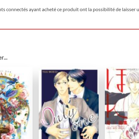
ents connectés ayant acheté ce produit ont la possibilité de laisser u
...
Ajouter
Ajouter
à la
à la
wishlist
wishlist