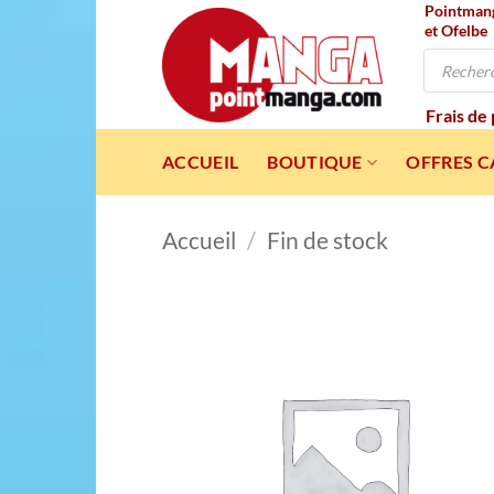
Pointmanga
Passer
et Ofelbe
au
Recherche
contenu
de
produits
Frais de
ACCUEIL
BOUTIQUE
OFFRES 
Accueil
/
Fin de stock
Ajou
à l
wishl