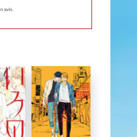
n avis.
Ajouter
Ajouter
à la
à la
wishlist
wishlist