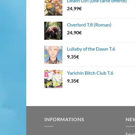
Death Girl (une carte offerte)
24,99
€
Overlord T.8 (Roman)
24,90
€
Lullaby of the Dawn T.6
9,35
€
Yarichin Bitch Club T.6
9,35
€
INFORMATIONS
NE
Emai