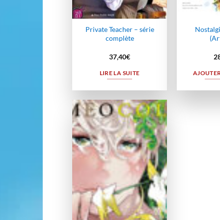
Private Teacher – série
Nostalg
complète
(Ar
37,40
€
2
LIRE LA SUITE
AJOUTER
Ajouter
à la
wishlist