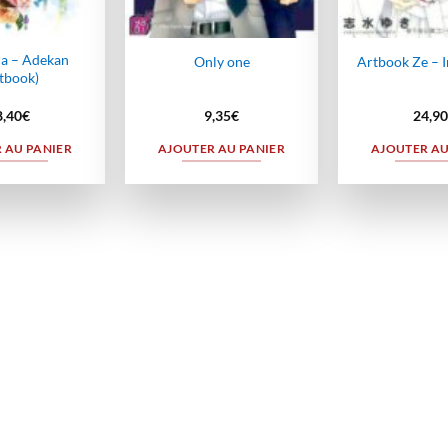
ia – Adekan
Only one
Artbook Ze – 
tbook)
8,40
€
9,35
€
24,90
 AU PANIER
AJOUTER AU PANIER
AJOUTER AU