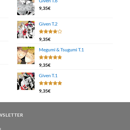
Given T.6
9,35
€
Given T.2
Note
9,35
€
4.00
sur
5
Megumi & Tsugumi T.1
Note
4.67
9,35
€
sur 5
Given T.1
Note
5.00
9,35
€
sur 5
WSLETTER
l