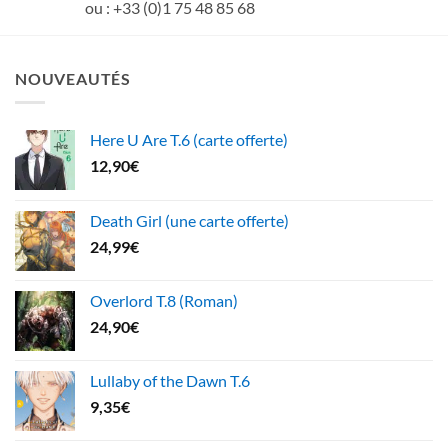
ou : +33 (0)1 75 48 85 68
NOUVEAUTÉS
Here U Are T.6 (carte offerte)
12,90
€
Death Girl (une carte offerte)
24,99
€
Overlord T.8 (Roman)
24,90
€
Lullaby of the Dawn T.6
9,35
€