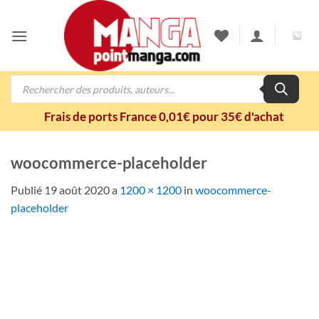
Passer
au
contenu
Recherche
de
produits
Frais de ports France 0,01€ pour 35€ d'achat
woocommerce-placeholder
Publié
19 août 2020
a
1200 × 1200
in
woocommerce-
placeholder