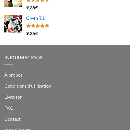
Note
4.67
9,35
€
sur 5
Given T.1
Note
5.00
9,35
€
sur 5
INFORMATIONS
À propos
Conditions d’utilisation
Livraison
FAQ
Contact
Mon Compte