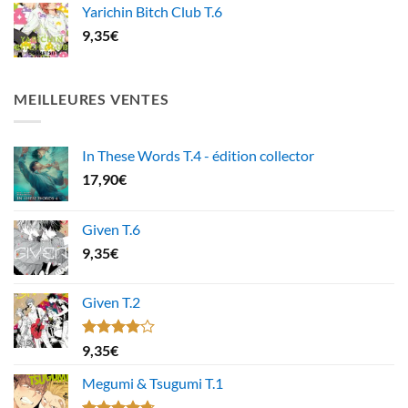
Yarichin Bitch Club T.6
9,35
€
MEILLEURES VENTES
In These Words T.4 - édition collector
17,90
€
Given T.6
9,35
€
Given T.2
Note
9,35
€
4.00
sur
5
Megumi & Tsugumi T.1