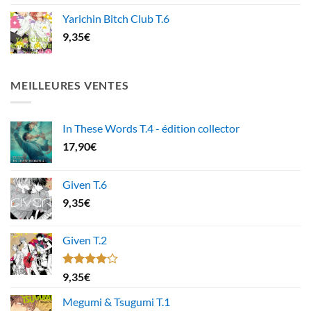
Yarichin Bitch Club T.6
9,35
€
MEILLEURES VENTES
In These Words T.4 - édition collector
17,90
€
Given T.6
9,35
€
Given T.2
Note
9,35
€
4.00
sur
5
Megumi & Tsugumi T.1