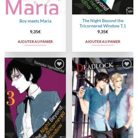
The Night Beyond the
Boy meets Maria
Tricornered Window T.1
9,35
€
9,35
€
AJOUTER AU PANIER
AJOUTER AU PANIER
Ajouter
Ajouter
à la
à la
wishlist
wishlist