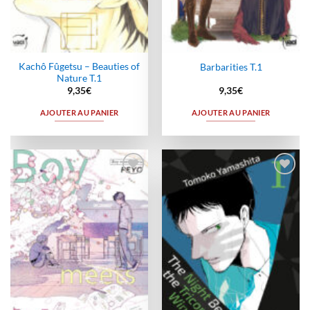
Kachô Fûgetsu – Beauties of
Barbarities T.1
Nature T.1
9,35
€
9,35
€
AJOUTER AU PANIER
AJOUTER AU PANIER
Ajouter
Ajouter
à la
à la
wishlist
wishlist