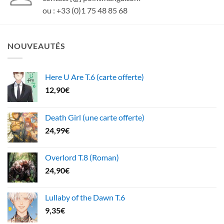
ou : +33 (0)1 75 48 85 68
NOUVEAUTÉS
Here U Are T.6 (carte offerte)
12,90
€
Death Girl (une carte offerte)
24,99
€
Overlord T.8 (Roman)
24,90
€
Lullaby of the Dawn T.6
9,35
€