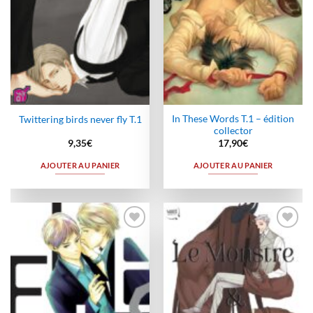
In These Words T.1 – édition
Twittering birds never fly T.1
collector
9,35
€
17,90
€
AJOUTER AU PANIER
AJOUTER AU PANIER
Ajouter
Ajouter
à la
à la
wishlist
wishlist