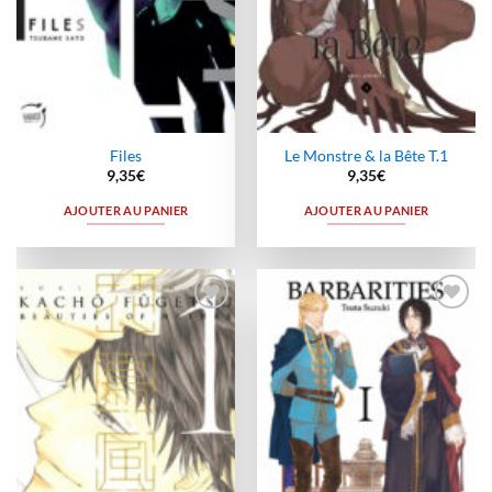
Files
Le Monstre & la Bête T.1
9,35
€
9,35
€
AJOUTER AU PANIER
AJOUTER AU PANIER
Ajouter
Ajouter
à la
à la
wishlist
wishlist