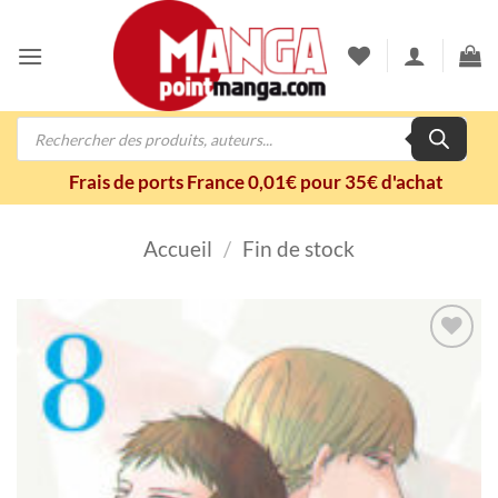
Passer
au
contenu
Recherche
de
produits
Frais de ports France 0,01€ pour 35€ d'achat
Accueil
/
Fin de stock
Ajouter
à la
wishlist