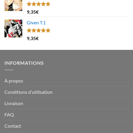
Note
4.67
9,35
€
sur 5
Given T.1
Note
5.00
9,35
€
sur 5
INFORMATIONS
À propos
Conditions d’utilisation
Livraison
FAQ
Contact