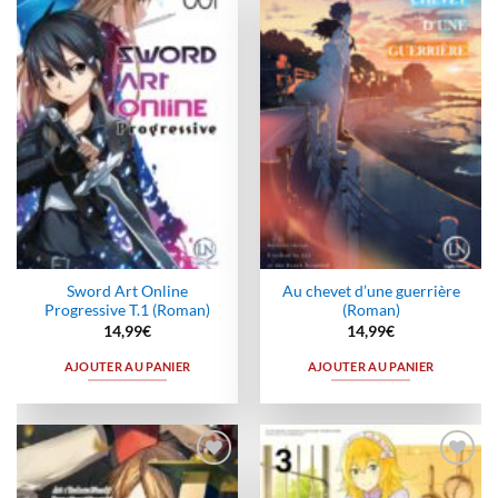
Ajouter
Ajouter
à la
à la
wishlist
wishlist
Sword Art Online
Au chevet d’une guerrière
Progressive T.1 (Roman)
(Roman)
14,99
€
14,99
€
AJOUTER AU PANIER
AJOUTER AU PANIER
Ajouter
Ajouter
à la
à la