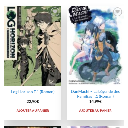
Ajouter
Ajouter
à la
à la
wishlist
wishlist
DanMachi – La Légende des
Log Horizon T.1 (Roman)
Familias T.1 (Roman)
22,90
€
14,99
€
AJOUTER AU PANIER
AJOUTER AU PANIER