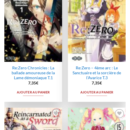
wishlist
wishlist
Re:Zero Chronicles : La
Re:Zero – 4ème arc : Le
ballade amoureuse de la
Sanctuaire et la sorcière de
Lame démoniaque T.1
l’Avarice T.3
7,35
€
7,35
€
AJOUTER AU PANIER
AJOUTER AU PANIER
Ajouter
Ajouter
à la
à la