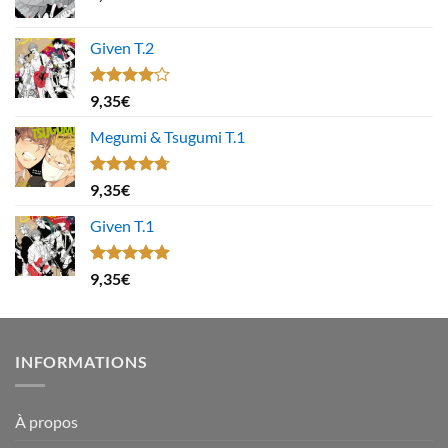
Given T.2
Note
9,35
€
4.00
sur
5
Megumi & Tsugumi T.1
Note
4.67
9,35
€
sur 5
Given T.1
Note
5.00
9,35
€
sur 5
INFORMATIONS
À propos