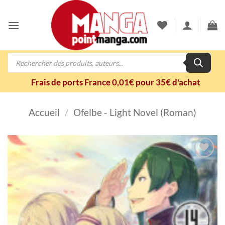
Passer
au
contenu
Recherche
de
produits
Frais de ports France 0,01€ pour 35€ d'achat
Accueil
/
Ofelbe - Light Novel (Roman)
Ajouter
à la
wishlist