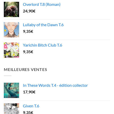
Overlord T.8 (Roman)
24,90
€
Lullaby of the Dawn T.6
9,35
€
Yarichin Bitch Club T.6
9,35
€
MEILLEURES VENTES
In These Words T.4 - édition collector
17,90
€
Given T.6
9,35
€