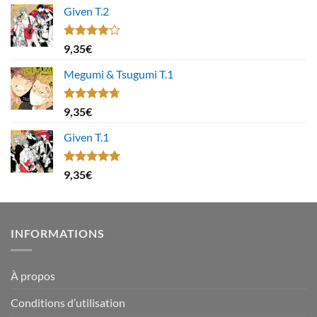
Given T.2
Note
9,35
€
4.00
sur
5
Megumi & Tsugumi T.1
Note
4.67
9,35
€
sur 5
Given T.1
Note
5.00
9,35
€
sur 5
INFORMATIONS
À propos
Conditions d’utilisation