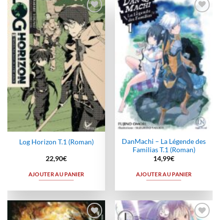
Ajouter
Ajouter
à la
à la
wishlist
wishlist
DanMachi – La Légende des
Log Horizon T.1 (Roman)
Familias T.1 (Roman)
22,90
€
14,99
€
AJOUTER AU PANIER
AJOUTER AU PANIER