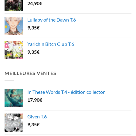
24,90
€
Lullaby of the Dawn T.6
9,35
€
Yarichin Bitch Club T.6
9,35
€
MEILLEURES VENTES
In These Words T.4 - édition collector
17,90
€
Given T.6
9,35
€