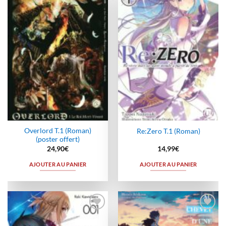
Ajouter
Ajouter
à la
à la
wishlist
wishlist
Overlord T.1 (Roman)
Re:Zero T.1 (Roman)
(poster offert)
24,90
€
14,99
€
AJOUTER AU PANIER
AJOUTER AU PANIER
Ajouter
Ajouter
à la
à la