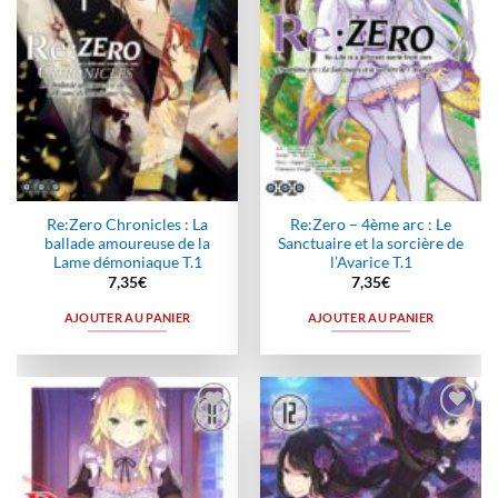
Re:Zero Chronicles : La
Re:Zero – 4ème arc : Le
ballade amoureuse de la
Sanctuaire et la sorcière de
Lame démoniaque T.1
l’Avarice T.1
7,35
€
7,35
€
AJOUTER AU PANIER
AJOUTER AU PANIER
Ajouter
Ajouter
à la
à la
wishlist
wishlist