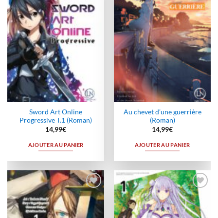
wishlist
wishlist
Sword Art Online
Au chevet d’une guerrière
Progressive T.1 (Roman)
(Roman)
14,99
€
14,99
€
AJOUTER AU PANIER
AJOUTER AU PANIER
Ajouter
Ajouter
à la
à la
wishlist
wishlist