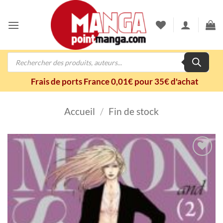
Passer
au
contenu
Recherche
de
produits
Frais de ports France 0,01€ pour 35€ d'achat
Accueil
/
Fin de stock
Ajouter
à la
wishlist