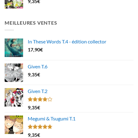
9,35
€
MEILLEURES VENTES
In These Words T.4 - édition collector
17,90
€
Given T.6
9,35
€
Given T.2
Note
9,35
€
4.00
sur
5
Megumi & Tsugumi T.1
Note
4.67
9,35
€