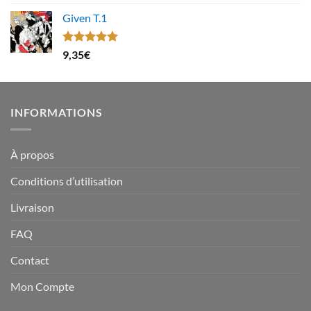
sur 5
Given T.1
Note
5.00
9,35
€
sur 5
INFORMATIONS
À propos
Conditions d’utilisation
Livraison
FAQ
Contact
Mon Compte