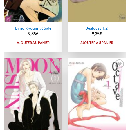
Bi no Kyoujin X Side
Jealousy T.2
9,35
€
9,35
€
AJOUTER AU PANIER
AJOUTER AU PANIER
Ajouter
Ajouter
à la
à la
wishlist
wishlist