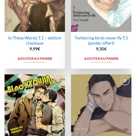
In These Words T.1 – édition
Twittering birds never fly T.5
classique
(poster offert)
9,99
€
9,35
€
AJOUTER AU PANIER
AJOUTER AU PANIER
Ajouter
Ajouter
à la
à la
wishlist
wishlist