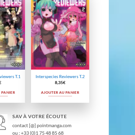
Ajouter
Ajouter
à la
à la
wishlist
wishlist
viewers T.1
Interspecies Reviewers T.2
€
8,35
€
 PANIER
AJOUTER AU PANIER
SAV À VOTRE ÉCOUTE
contact [@] pointmanga.com
ou : +33 (0)1 75 48 85 68