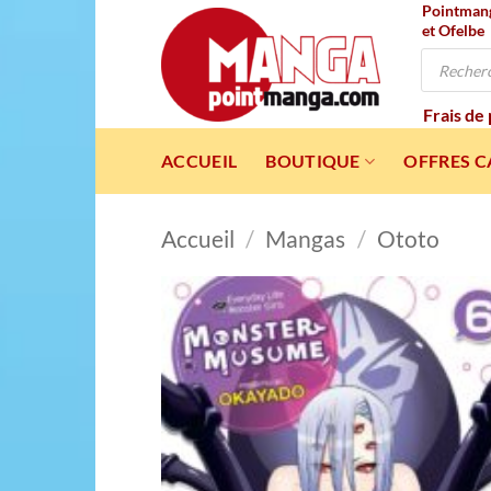
Pointmanga
Passer
et Ofelbe
au
Recherche
contenu
de
produits
Frais de
ACCUEIL
BOUTIQUE
OFFRES 
Accueil
/
Mangas
/
Ototo
Ajou
à l
wishl