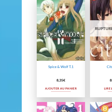
Ajouter
à la
wishlist
RUPTURE
Spice & Wolf T.1
Cit
8,35
€
8
AJOUTER AU PANIER
LIRE 