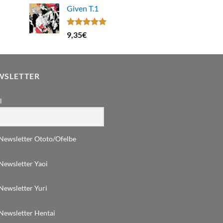
Given T.1
Note
5.00
9,35
€
sur 5
WSLETTER
l
Newsletter Ototo/Ofelbe
Newsletter Yaoi
Newsletter Yuri
Newsletter Hentai