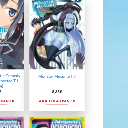
Ajouter
Ajouter
à la
à la
wishlist
wishlist
tic Comedy
Monster Musume T.7
xpected T.1
a)
€
8,35
€
 PANIER
AJOUTER AU PANIER