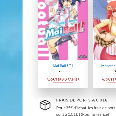
Ajouter
à la
wishlist
Mai Ball ! T.1
Monster
7,35
€
8
AJOUTER AU PANIER
AJOUTER
FRAIS DE PORTS À 0,01€ !
Pour 35€ d'achat, les frais de port
sont à 0,01€ ! (Pour la France)