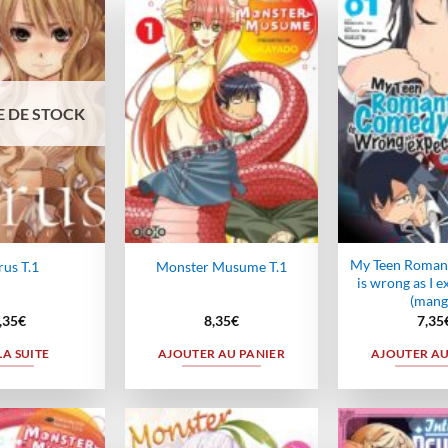
Ajouter
Ajouter
à la
à la
wishlist
wishlist
 DE STOCK
My Teen Roman
rus T.1
Monster Musume T.1
is wrong as I e
(mang
,35
€
8,35
€
7,35
LA SUITE
AJOUTER AU PANIER
AJOUTER AU