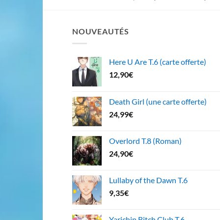
NOUVEAUTÉS
Here U Are T.6 (carte offerte)
12,90
€
Death Girl (une carte offerte)
24,99
€
Overlord T.8 (Roman)
24,90
€
Lullaby of the Dawn T.6
9,35
€
Yarichin Bitch Club T.6