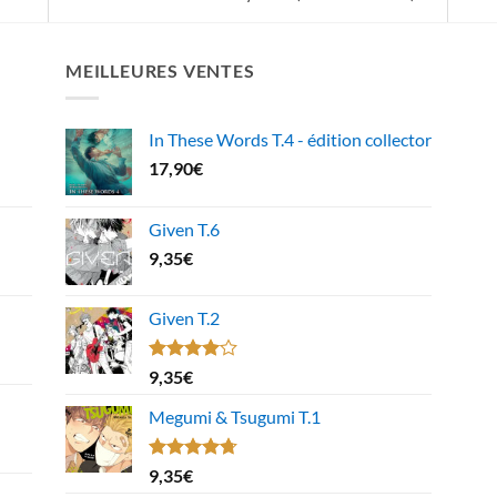
MEILLEURES VENTES
In These Words T.4 - édition collector
17,90
€
Given T.6
9,35
€
Given T.2
Note
9,35
€
4.00
sur
5
Megumi & Tsugumi T.1
Note
4.67
9,35
€
sur 5