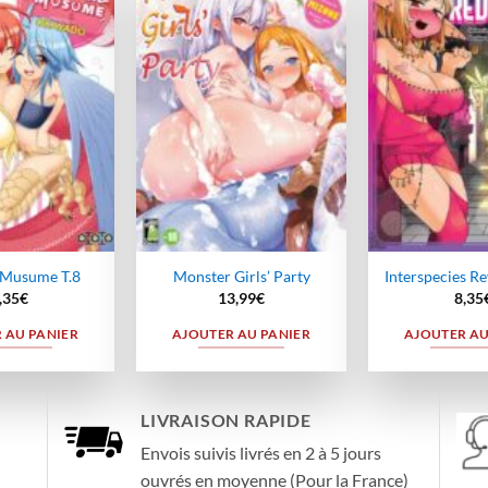
Ajouter
Ajouter
à la
à la
wishlist
wishlist
 Musume T.8
Monster Girls’ Party
Interspecies Re
,35
€
13,99
€
8,35
 AU PANIER
AJOUTER AU PANIER
AJOUTER AU
LIVRAISON RAPIDE
Envois suivis livrés en 2 à 5 jours
ouvrés en moyenne (Pour la France)