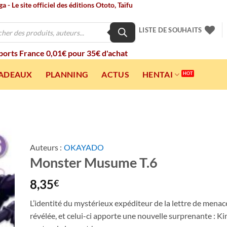
 - Le site officiel des éditions Ototo, Taïfu
LISTE DE SOUHAITS
 ports France 0,01€ pour 35€ d'achat
CADEAUX
PLANNING
ACTUS
HENTAI
Auteurs :
OKAYADO
Monster Musume T.6
ter
a
ist
8,35
€
L’identité du mystérieux expéditeur de la lettre de menace
révélée, et celui-ci apporte une nouvelle surprenante : Ki