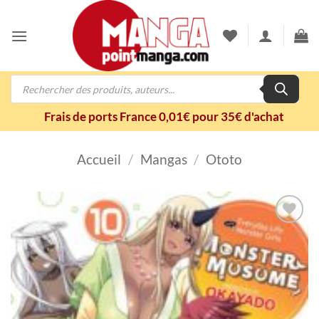
Passer
au
contenu
Recherche
de
produits
Frais de ports France 0,01€ pour 35€ d'achat
Accueil
/
Mangas
/
Ototo
Ajouter
à la
wishlist