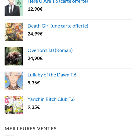
Here U Are T.6 (carte offerte)
12,90
€
Death Girl (une carte offerte)
24,99
€
Overlord T.8 (Roman)
24,90
€
Lullaby of the Dawn T.6
9,35
€
Yarichin Bitch Club T.6
9,35
€
MEILLEURES VENTES