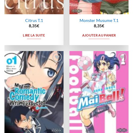
Citrus T.1
Monster Musume T.1
8,35
€
8,35
€
LIRE LA SUITE
AJOUTER AU PANIER
Ajouter
Ajouter
à la
à la
wishlist
wishlist