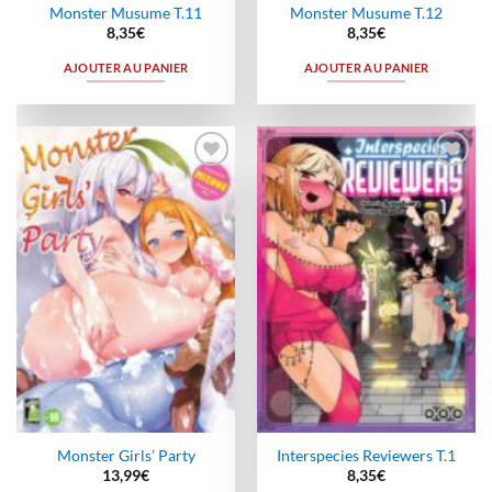
Monster Musume T.11
Monster Musume T.12
8,35
€
8,35
€
AJOUTER AU PANIER
AJOUTER AU PANIER
Ajouter
Ajouter
à la
à la
wishlist
wishlist
Monster Girls’ Party
Interspecies Reviewers T.1
13,99
€
8,35
€