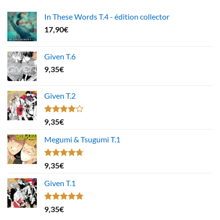
In These Words T.4 - édition collector
17,90
€
Given T.6
9,35
€
Given T.2
Note
9,35
€
4.00
sur
5
Megumi & Tsugumi T.1
Note
4.67
9,35
€
sur 5
Given T.1
Note
5.00
9,35
€
sur 5