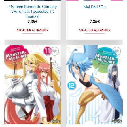
My Teen Romantic Comedy
Mai Ball ! T.1
is wrong as I expected T.1
(manga)
7,35
€
7,35
€
AJOUTER AU PANIER
AJOUTER AU PANIER
Ajouter
Ajouter
à la
à la
wishlist
wishlist