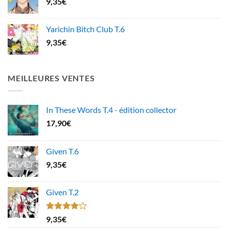
9,35
€
Yarichin Bitch Club T.6
9,35
€
MEILLEURES VENTES
In These Words T.4 - édition collector
17,90
€
Given T.6
9,35
€
Given T.2
Note
9,35
€
4.00
sur