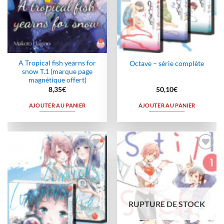
A Tropical fish yearns for
Octave – série complète
snow T.1 (marque page
magnétique offert)
8,35
€
50,10
€
AJOUTER AU PANIER
AJOUTER AU PANIER
Ajouter
Ajouter
à la
à la
wishlist
wishlist
RUPTURE DE STOCK