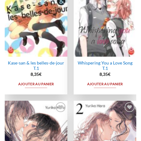
Kase-san & les belles-de-jour
Whispering You a Love Song
T.1
T.1
8,35
€
8,35
€
AJOUTER AU PANIER
AJOUTER AU PANIER
Ajouter
Ajouter
à la
à la
wishlist
wishlist