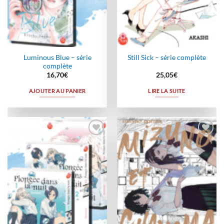
Luminous Blue – série
Still Sick – série complète
complète
16,70
€
25,05
€
AJOUTER AU PANIER
LIRE LA SUITE
Ajouter
Ajouter
à la
à la
wishlist
wishlist