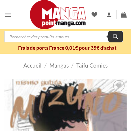
Passer
au
contenu
Recherche
de
produits
Frais de ports France 0,01€ pour 35€ d'achat
Accueil
/
Mangas
/
Taifu Comics
Ajouter
à la
wishlist