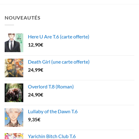
NOUVEAUTÉS
Here U Are T.6 (carte offerte)
12,90
€
Death Girl (une carte offerte)
24,99
€
Overlord T.8 (Roman)
24,90
€
Lullaby of the Dawn T.6
9,35
€
Yarichin Bitch Club T.6