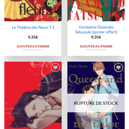
Yondaime Ôyamato
Le Théâtre des fleurs T.1
Tatsuyuki (poster offert)
9,35
€
9,35
€
AJOUTER AU PANIER
AJOUTER AU PANIER
Ajouter
Ajouter
à la
à la
wishlist
wishlist
RUPTURE DE STOCK