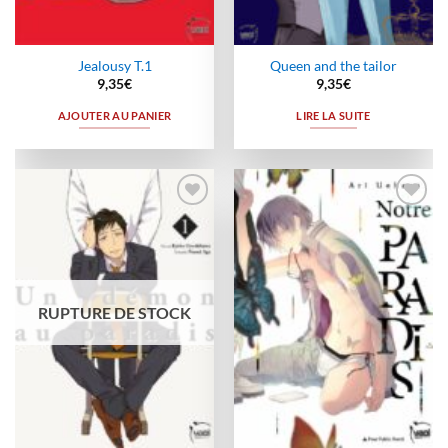
Jealousy T.1
Queen and the tailor
9,35
€
9,35
€
AJOUTER AU PANIER
LIRE LA SUITE
Ajouter
Ajouter
à la
à la
wishlist
wishlist
RUPTURE DE STOCK