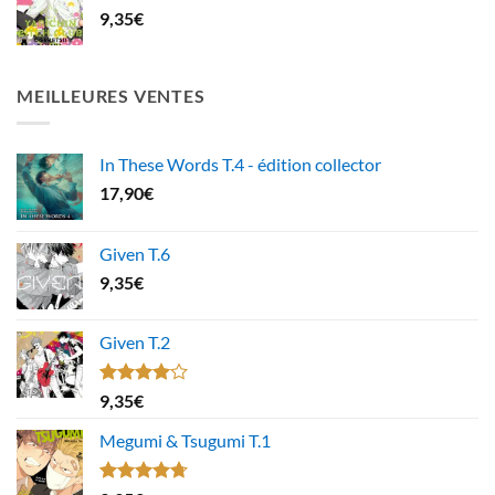
9,35
€
MEILLEURES VENTES
In These Words T.4 - édition collector
17,90
€
Given T.6
9,35
€
Given T.2
Note
9,35
€
4.00
sur
5
Megumi & Tsugumi T.1