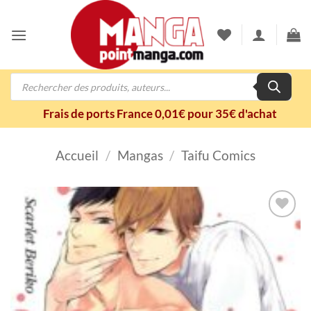
Passer
au
contenu
Recherche
de
produits
Frais de ports France 0,01€ pour 35€ d'achat
Accueil
/
Mangas
/
Taifu Comics
Ajouter
à la
wishlist