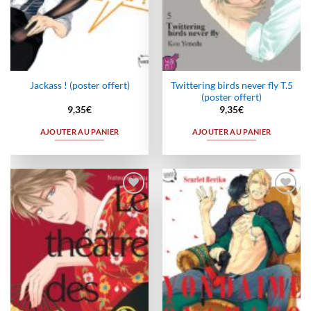
Twittering birds never fly T.5
Jackass ! (poster offert)
(poster offert)
9,35
€
9,35
€
AJOUTER AU PANIER
AJOUTER AU PANIER
Ajouter
Ajouter
à la
à la
wishlist
wishlist