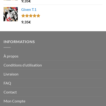
Note
4.67
9,35
€
sur 5
Given T.1
Note
5.00
9,35
€
sur 5
INFORMATIONS
À propos
Conditions d’utilisation
Livraison
FAQ
Contact
Mon Compte