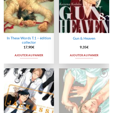
In These Words T.1 – édition
Gun & Heaven
collector
17,90
€
9,35
€
AJOUTER AU PANIER
AJOUTER AU PANIER
Ajouter
Ajouter
à la
à la
wishlist
wishlist