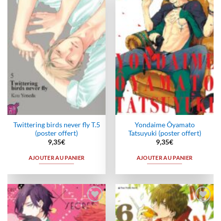
Ajouter
Ajouter
à la
à la
wishlist
wishlist
Twittering birds never fly T.5
Yondaime Ôyamato
(poster offert)
Tatsuyuki (poster offert)
9,35
€
9,35
€
AJOUTER AU PANIER
AJOUTER AU PANIER
Ajouter
Ajouter
à la
à la