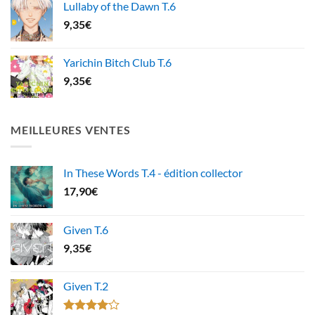
Lullaby of the Dawn T.6
9,35
€
Yarichin Bitch Club T.6
9,35
€
MEILLEURES VENTES
In These Words T.4 - édition collector
17,90
€
Given T.6
9,35
€
Given T.2