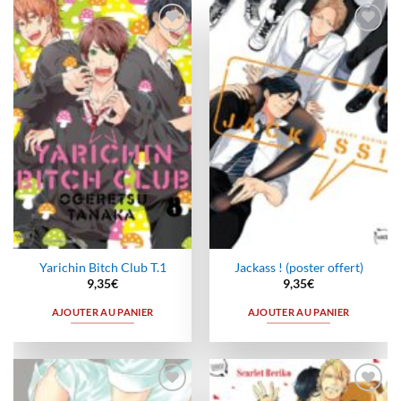
Ajouter
Ajouter
à la
à la
wishlist
wishlist
Yarichin Bitch Club T.1
Jackass ! (poster offert)
9,35
€
9,35
€
AJOUTER AU PANIER
AJOUTER AU PANIER