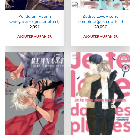
Pendulum – Jujin
Zodiac Love – série
Omegaverse (poster offert)
complète (poster offert)
9,35
€
28,05
€
AJOUTER AU PANIER
AJOUTER AU PANIER
Ajouter
Ajouter
à la
à la
wishlist
wishlist