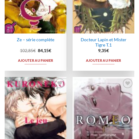
Docteur Lapin et Mister
Ze – série complète
Tigre T.1
Le
Le
102,85
€
84,15
€
9,35
€
prix
prix
initial
actuel
AJOUTER AU PANIER
AJOUTER AU PANIER
était :
est :
102,85€.
84,15€.
Ajouter
Ajouter
à la
à la
wishlist
wishlist