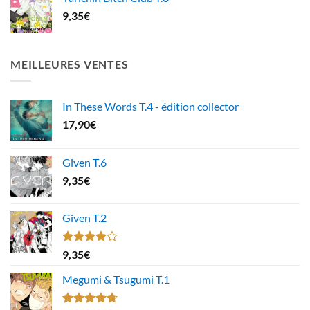
9,35
€
MEILLEURES VENTES
In These Words T.4 - édition collector
17,90
€
Given T.6
9,35
€
Given T.2
Note
9,35
€
4.00
sur
5
Megumi & Tsugumi T.1