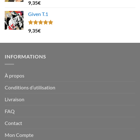
Note
4.67
9,35
€
sur 5
Given T.1
Note
5.00
9,35
€
sur 5
INFORMATIONS
À propos
Conditions d’utilisation
Livraison
FAQ
Contact
Mon Compte