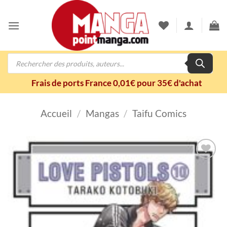
Passer
au
contenu
Recherche
de
produits
Frais de ports France 0,01€ pour 35€ d'achat
Accueil
/
Mangas
/
Taifu Comics
Ajouter
à la
wishlist