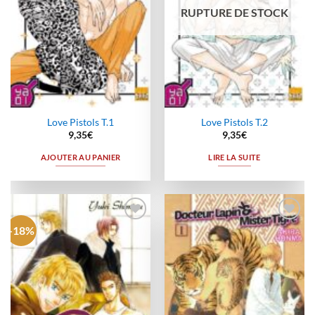
RUPTURE DE STOCK
Love Pistols T.1
Love Pistols T.2
9,35
€
9,35
€
AJOUTER AU PANIER
LIRE LA SUITE
-18%
Ajouter
Ajouter
à la
à la
wishlist
wishlist