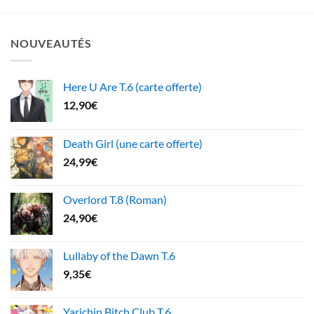
NOUVEAUTÉS
Here U Are T.6 (carte offerte)
12,90
€
Death Girl (une carte offerte)
24,99
€
Overlord T.8 (Roman)
24,90
€
Lullaby of the Dawn T.6
9,35
€
Yarichin Bitch Club T.6