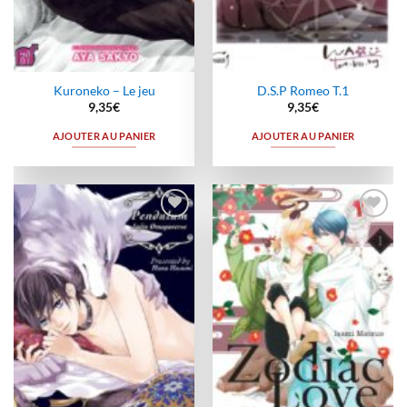
Kuroneko – Le jeu
D.S.P Romeo T.1
9,35
€
9,35
€
AJOUTER AU PANIER
AJOUTER AU PANIER
Ajouter
Ajouter
à la
à la
wishlist
wishlist