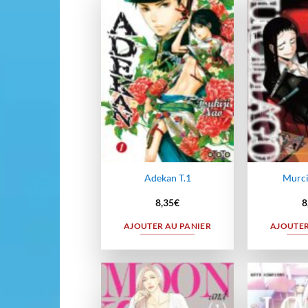
Ajouter
à la
wishlist
Adekan T.1
Murci
8,35
€
8
AJOUTER AU PANIER
AJOUTER
Ajouter