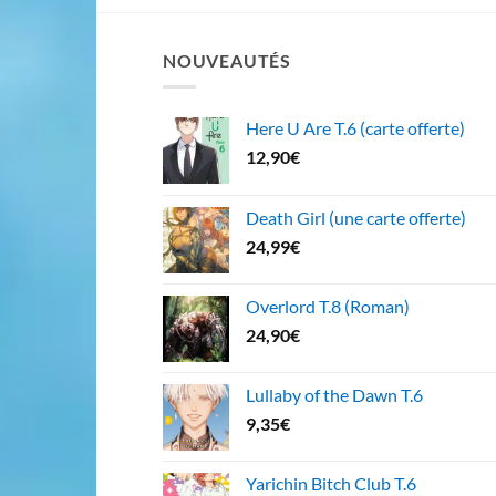
NOUVEAUTÉS
Here U Are T.6 (carte offerte)
12,90
€
Death Girl (une carte offerte)
24,99
€
Overlord T.8 (Roman)
24,90
€
Lullaby of the Dawn T.6
9,35
€
Yarichin Bitch Club T.6