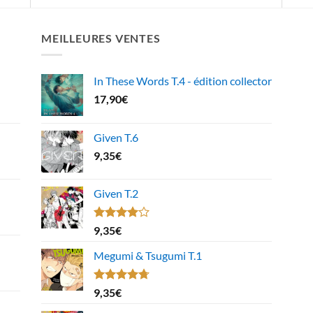
MEILLEURES VENTES
In These Words T.4 - édition collector
17,90
€
Given T.6
9,35
€
Given T.2
Note
9,35
€
4.00
sur
5
Megumi & Tsugumi T.1
Note
4.67
9,35
€
sur 5