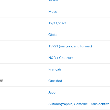
Mues
12/11/2021
Ototo
15×21 (manga grand format)
N&B + Couleurs
Français
ME
One shot
Japon
Autobiographie
,
Comédie
,
Transidentité