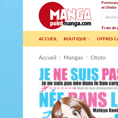
Pointmanga
Passer
et Ofelbe
au
Recherche
contenu
de
produits
Frais de
ACCUEIL
BOUTIQUE
OFFRES 
Accueil
/
Mangas
/
Ototo
Ajou
à l
wishl