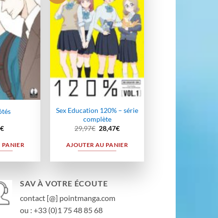
à la
à la
wishlist
wishlist
Sex Education 120% – série
ôtés
complète
Le
Le
€
29,97
€
28,47
€
prix
prix
initial
actuel
 PANIER
AJOUTER AU PANIER
était :
est :
29,97€.
28,47€.
SAV À VOTRE ÉCOUTE
contact [@] pointmanga.com
ou : +33 (0)1 75 48 85 68