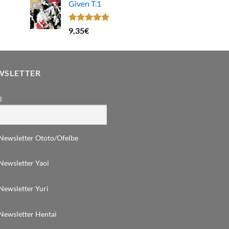
Given T.1
Note
5.00
9,35
€
sur 5
WSLETTER
l
Newsletter Ototo/Ofelbe
Newsletter Yaoi
Newsletter Yuri
Newsletter Hentai