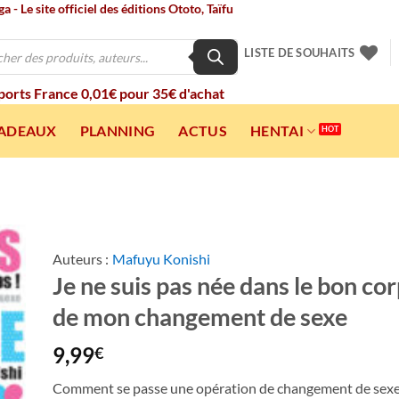
 - Le site officiel des éditions Ototo, Taïfu
LISTE DE SOUHAITS
 ports France 0,01€ pour 35€ d'achat
CADEAUX
PLANNING
ACTUS
HENTAI
Auteurs :
Mafuyu Konishi
Je ne suis pas née dans le bon cor
ter
a
de mon changement de sexe
ist
9,99
€
Comment se passe une opération de changement de sexe ?