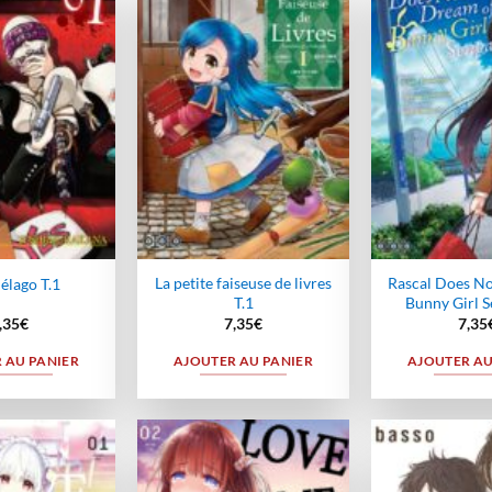
Ajouter
Ajouter
à la
à la
wishlist
wishlist
La petite faiseuse de livres
Rascal Does N
élago T.1
T.1
Bunny Girl S
,35
€
7,35
€
7,35
 AU PANIER
AJOUTER AU PANIER
AJOUTER AU
Ajouter
Ajouter