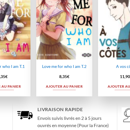
à la
à la
wishlist
wishlist
r who I am T.1
Love me for who I am T.2
A vos c
,35
€
8,35
€
11,90
 AU PANIER
AJOUTER AU PANIER
AJOUTER AU
LIVRAISON RAPIDE
Envois suivis livrés en 2 à 5 jours
ouvrés en moyenne (Pour la France)