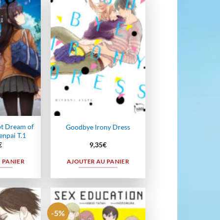
Ajouter
Ajouter
à la
à la
wishlist
wishlist
ot Dream of
Goodbye Irony Dress
enpai T.1
€
9,35
€
 PANIER
AJOUTER AU PANIER
-5%
Ajouter
Ajouter